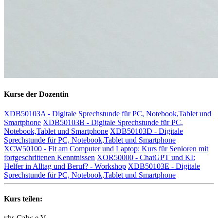
Kurse der Dozentin
XDB50103A - Digitale Sprechstunde für PC, Notebook,Tablet und
Smartphone
XDB50103B - Digitale Sprechstunde für PC,
Notebook,Tablet und Smartphone
XDB50103D - Digitale
Sprechstunde für PC, Notebook,Tablet und Smartphone
XCW50100 - Fit am Computer und Laptop: Kurs für Senioren mit
fortgeschrittenen Kenntnissen
XOR50000 - ChatGPT und KI:
Helfer in Alltag und Beruf? - Workshop
XDB50103E - Digitale
Sprechstunde für PC, Notebook,Tablet und Smartphone
Kurs teilen:
vhs Calw e.V.