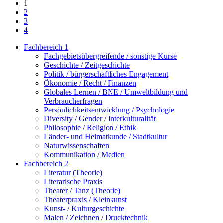
1
2
3
4
Fachbereich 1
Fachgebietsübergreifende / sonstige Kurse
Geschichte / Zeitgeschichte
Politik / bürgerschaftliches Engagement
Ökonomie / Recht / Finanzen
Globales Lernen / BNE / Umweltbildung und
Verbraucherfragen
Persönlichkeitsentwicklung / Psychologie
Diversity / Gender / Interkulturalität
Philosophie / Religion / Ethik
Länder- und Heimatkunde / Stadtkultur
Naturwissenschaften
Kommunikation / Medien
Fachbereich 2
Literatur (Theorie)
Literarische Praxis
Theater / Tanz (Theorie)
Theaterpraxis / Kleinkunst
Kunst- / Kulturgeschichte
Malen / Zeichnen / Drucktechnik