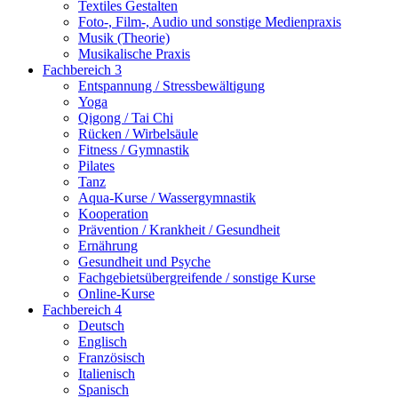
Textiles Gestalten
Foto-, Film-, Audio und sonstige Medienpraxis
Musik (Theorie)
Musikalische Praxis
Fachbereich 3
Entspannung / Stressbewältigung
Yoga
Qigong / Tai Chi
Rücken / Wirbelsäule
Fitness / Gymnastik
Pilates
Tanz
Aqua-Kurse / Wassergymnastik
Kooperation
Prävention / Krankheit / Gesundheit
Ernährung
Gesundheit und Psyche
Fachgebietsübergreifende / sonstige Kurse
Online-Kurse
Fachbereich 4
Deutsch
Englisch
Französisch
Italienisch
Spanisch