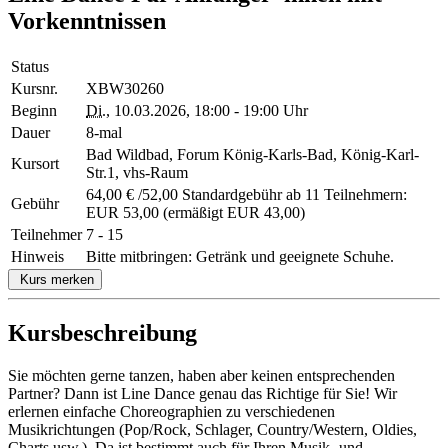
Vorkenntnissen
Status
Kursnr.
XBW30260
Beginn
Di.
, 10.03.2026, 18:00 - 19:00 Uhr
Dauer
8-mal
Bad Wildbad, Forum König-Karls-Bad, König-Karl-
Kursort
Str.1, vhs-Raum
64,00 € /52,00 Standardgebühr ab 11 Teilnehmern:
Gebühr
EUR 53,00 (ermäßigt EUR 43,00)
Teilnehmer
7 - 15
Hinweis
Bitte mitbringen: Getränk und geeignete Schuhe.
Kurs merken
Kursbeschreibung
Sie möchten gerne tanzen, haben aber keinen entsprechenden
Partner? Dann ist Line Dance genau das Richtige für Sie! Wir
erlernen einfache Choreographien zu verschiedenen
Musikrichtungen (Pop/Rock, Schlager, Country/Western, Oldies,
Charts usw.). Da ist bestimmt auch für Ihren Musik- und