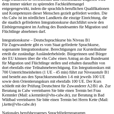
dem immer stärker zu spürenden Fachkräftemangel
entgegengewirkt, indem die sprachlich-beruflichen Qualifikationen
und Kompetenzen dieser Menschen gezielt gefördert werden. Die
vhs Calw ist im nördlichen Landkreis die einzige Einrichtung, die
die staatlich geförderten Integrationskurse durchführt sowie den
Einbürgerungstest im Auftrag des Bundesamtes für Migration und
Flüchtlinge abnehmen darf.
Integrationskurse – Deutschsprachkurse bis Niveau B1
Für Zugewanderte gibt es vom Staat geförderte Sprachkurse,
sogenannte Integrationskurse. Berechtigungen zur Kursteilnahme
erteilt die zuständige Ausländerbehörde. Bürgerinnen und Bürger
der EU können über die vhs Calw einen Antrag an das Bundesamt
für Migration und Flüchtlinge stellen und erhalten daraufhin von
dort ebenfalls eine Teilnahmeberechtigung. Ein Integrationskurs mit
700 Unterrichtseinheiten (1 UE - 45 min) führt zur Niveaustufe B1
und besteht aus den Sprachkursmodulen 1-6 mit jeweils 100 UE
sowie dem Orientierungskurs mit ebenfalls 100 UE. Der Kurs
schließt mit der Prüfung Deutschtest für Zuwanderer A2/B1 ab. Zur
Beratung in Calw vereinbaren Sie bitte einen Termin bei Frau
Kemmler (Mail: a.kemmler@vhs-calw.de), zur Beratung in Bad
Wildbad vereinbaren Sie bitte einen Termin bei Herrn Kette (Mail:
j.kette@vhs-calw.de)
Nationales berufsbezogenes Sprachförderprogramm