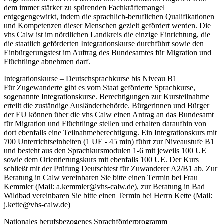
dem immer stärker zu spürenden Fachkräftemangel
entgegengewirkt, indem die sprachlich-beruflichen Qualifikationen
und Kompetenzen dieser Menschen gezielt gefördert werden. Die
vhs Calw ist im nördlichen Landkreis die einzige Einrichtung, die
die staatlich geförderten Integrationskurse durchführt sowie den
Einbürgerungstest im Auftrag des Bundesamtes für Migration und
Flüchtlinge abnehmen darf.
Integrationskurse – Deutschsprachkurse bis Niveau B1
Für Zugewanderte gibt es vom Staat geförderte Sprachkurse,
sogenannte Integrationskurse. Berechtigungen zur Kursteilnahme
erteilt die zuständige Ausländerbehörde. Bürgerinnen und Bürger
der EU können über die vhs Calw einen Antrag an das Bundesamt
für Migration und Flüchtlinge stellen und erhalten daraufhin von
dort ebenfalls eine Teilnahmeberechtigung. Ein Integrationskurs mit
700 Unterrichtseinheiten (1 UE - 45 min) führt zur Niveaustufe B1
und besteht aus den Sprachkursmodulen 1-6 mit jeweils 100 UE
sowie dem Orientierungskurs mit ebenfalls 100 UE. Der Kurs
schließt mit der Prüfung Deutschtest für Zuwanderer A2/B1 ab. Zur
Beratung in Calw vereinbaren Sie bitte einen Termin bei Frau
Kemmler (Mail: a.kemmler@vhs-calw.de), zur Beratung in Bad
Wildbad vereinbaren Sie bitte einen Termin bei Herrn Kette (Mail:
j.kette@vhs-calw.de)
Nationales berufsbezogenes Sprachförderprogramm