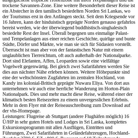
trockene Savannen-Zone. Eine weitere Besonderheit dieser Reise ist
ein Abstecher in den tamilisch besiedelten Norden Sri Lankas, wo
der Tourismus erst in den Anfängen steckt. Seit dem Kriegsende vor
16 Jahren, kann der hinduistisch geprägte Norden genauso gefahrlos
bereist werden, wie der überwiegend buddhistisch-singhalesisch
besiedelte Rest der Insel. Überall begegnen uns einmalige Palast-
und Tempelanlagen aus einer reichen Geschichte, quirlige und bunte
Städte, Dörfer und Märkte, wie man sie sich für Südasien vorstellt.
Überrascht ist man aber von der fantastischen Natur mit einem
unglaublichen Tierreichtum, oft auch außerhalb der Nationalparke.
Dort sind Elefanten, Affen, Leoparden sowie eine vielfältige
Vogelwelt gegenwärtig. Bei gleich zwei Safarifahrten werden Sie
dies aus nächster Nähe erleben können. Weitere Höhepunkte sind
eine der weltschönsten Zugfahrten im zentralen Hochland, von
Kandy ins kolonial-Britisch geprägte Nuwara Eliya. Von dort aus
unternehmen wir auch eine herrliche Wanderung im Horton-Plain
Nationalpark. Dies und mehr macht diese Reise, während einer der
klimatisch besten Reisezeiten zu einem unvergesslichen Erlebnis.
Mehr in dem Flyer mit der Reiseauschreibung zum Download auf
der vhs-Homepage.
Leistungen: Flugreise ab Stuttgart (andere Flughäfen möglich) 16
Ü/HP in sehr guten Hotels und Lodges in Sri Lanka, komplettes
Exkursionsprogramm mit allen Ausflügen, Eintritten und
Führungen, Zwei Safarifahrten in Geländefahrzeugen, Hochland-