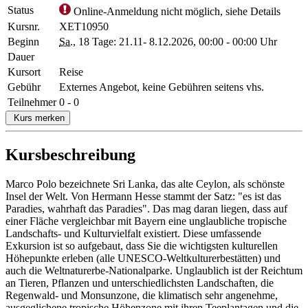
Status
Online-Anmeldung nicht möglich, siehe Details
Kursnr.
XET10950
Beginn
Sa.
, 18 Tage: 21.11- 8.12.2026, 00:00 - 00:00 Uhr
Dauer
Kursort
Reise
Gebühr
Externes Angebot, keine Gebühren seitens vhs.
Teilnehmer
0 - 0
Kurs merken
Kursbeschreibung
Marco Polo bezeichnete Sri Lanka, das alte Ceylon, als schönste
Insel der Welt. Von Hermann Hesse stammt der Satz: "es ist das
Paradies, wahrhaft das Paradies". Das mag daran liegen, dass auf
einer Fläche vergleichbar mit Bayern eine unglaubliche tropische
Landschafts- und Kulturvielfalt existiert. Diese umfassende
Exkursion ist so aufgebaut, dass Sie die wichtigsten kulturellen
Höhepunkte erleben (alle UNESCO-Weltkulturerbestätten) und
auch die Weltnaturerbe-Nationalparke. Unglaublich ist der Reichtum
an Tieren, Pflanzen und unterschiedlichsten Landschaften, die
Regenwald- und Monsunzone, die klimatisch sehr angenehme,
ausgeglichene tropische Höhenzone mit ihren Teeplantagen und die