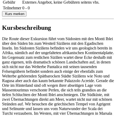
Gebühr
Externes Angebot, keine Gebühren seitens vhs.
Teilnehmer
0 - 0
Kurs merken
Kursbeschreibung
Die Route dieser Exkursion führt vom Südosten mit den Monti Iblei
über den Süden bis zum Westteil Siziliens mit den Egadischen
Inseln. Im Südosten Siziliens befinden wir uns geologisch bereits in
Afrika, nämlich auf der ungefalteten afrikanischen Kontinentalplatte.
Im Gegensatz zum restlichen Sizilien wartet diese Ecke deshalb mit
ganz eigenen, teils dramatisch schönen Landschaften auf, in denen
sich nicht nur das Welterbe Pantalica mit seinen tausenden
Felsengräbern befindet sondern auch einige der ebenfalls zum
Welterbe gehörenden Spätbarocken Städte Siziliens wie Noto und
Ragusa aber auch das kaum bekannte Palazzolo Acreide. Gerade die
Orte im Hinterland sind oft wegen ihrer abseitigen Lage vom
Massentourimus verschonte Perlen, die sich teils grandios an die
tiefen Schluchten der Monti Iblei anschmiegen. Die Südküste, mit
zwei Übernachtungen direkt am Meer, wartet nicht nur mit schönen
Stränden auf. Wir besuchen die griechischen Tempel von Agrigent
und Selinunte und lassen uns vom Naturwunder der Scala dei
Turchi verzaubern. Im Westen, mit vier Übernachtungen in Marsala