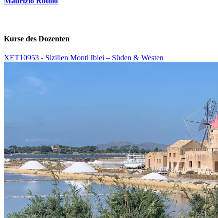
Maurizio Rotolo
Kurse des Dozenten
XET10953 - Sizilien Monti Iblei – Süden & Westen