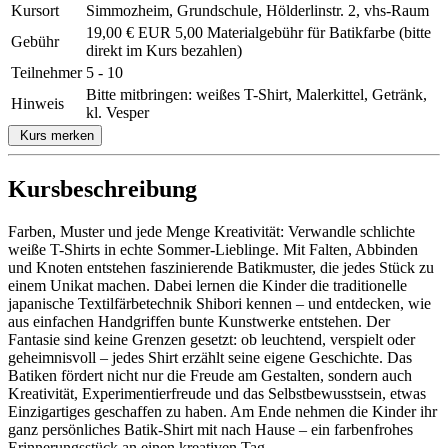
Kursort
Simmozheim, Grundschule, Hölderlinstr. 2, vhs-Raum
19,00 € EUR 5,00 Materialgebühr für Batikfarbe (bitte
Gebühr
direkt im Kurs bezahlen)
Teilnehmer
5 - 10
Bitte mitbringen: weißes T-Shirt, Malerkittel, Getränk,
Hinweis
kl. Vesper
Kurs merken
Kursbeschreibung
Farben, Muster und jede Menge Kreativität: Verwandle schlichte
weiße T-Shirts in echte Sommer-Lieblinge. Mit Falten, Abbinden
und Knoten entstehen faszinierende Batikmuster, die jedes Stück zu
einem Unikat machen. Dabei lernen die Kinder die traditionelle
japanische Textilfärbetechnik Shibori kennen – und entdecken, wie
aus einfachen Handgriffen bunte Kunstwerke entstehen. Der
Fantasie sind keine Grenzen gesetzt: ob leuchtend, verspielt oder
geheimnisvoll – jedes Shirt erzählt seine eigene Geschichte. Das
Batiken fördert nicht nur die Freude am Gestalten, sondern auch
Kreativität, Experimentierfreude und das Selbstbewusstsein, etwas
Einzigartiges geschaffen zu haben. Am Ende nehmen die Kinder ihr
ganz persönliches Batik-Shirt mit nach Hause – ein farbenfrohes
Erinnerungsstück an einen kreativen Tag.