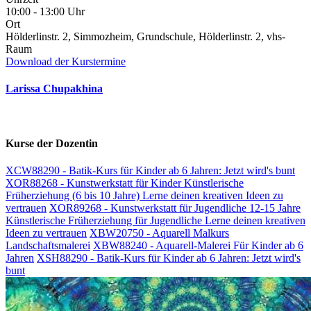
10:00 - 13:00 Uhr
Ort
Hölderlinstr. 2, Simmozheim, Grundschule, Hölderlinstr. 2, vhs-
Raum
Download der Kurstermine
Larissa Chupakhina
Kurse der Dozentin
XCW88290 - Batik-Kurs für Kinder ab 6 Jahren: Jetzt wird's bunt
XOR88268 - Kunstwerkstatt für Kinder Künstlerische
Früherziehung (6 bis 10 Jahre) Lerne deinen kreativen Ideen zu
vertrauen
XOR89268 - Kunstwerkstatt für Jugendliche 12-15 Jahre
Künstlerische Früherziehung für Jugendliche Lerne deinen kreativen
Ideen zu vertrauen
XBW20750 - Aquarell Malkurs
Landschaftsmalerei
XBW88240 - Aquarell-Malerei Für Kinder ab 6
Jahren
XSH88290 - Batik-Kurs für Kinder ab 6 Jahren: Jetzt wird's
bunt