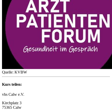
Quelle: KVBW
Kurs teilen:
vhs Calw e.V.
Kirchplatz 3
75365 Calw