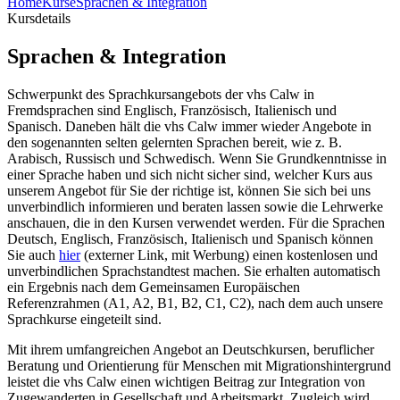
Home
Kurse
Sprachen & Integration
Kursdetails
Sprachen & Integration
Schwerpunkt des Sprachkursangebots der vhs Calw in
Fremdsprachen sind Englisch, Französisch, Italienisch und
Spanisch. Daneben hält die vhs Calw immer wieder Angebote in
den sogenannten selten gelernten Sprachen bereit, wie z. B.
Arabisch, Russisch und Schwedisch. Wenn Sie Grundkenntnisse in
einer Sprache haben und sich nicht sicher sind, welcher Kurs aus
unserem Angebot für Sie der richtige ist, können Sie sich bei uns
unverbindlich infor­mieren und beraten lassen sowie die Lehrwerke
anschauen, die in den Kursen verwendet werden. Für die Sprachen
Deutsch, Englisch, Französisch, Italienisch und Spanisch können
Sie auch
hier
(externer Link, mit Werbung) einen kostenlosen und
unverbindlichen Sprachstandtest machen. Sie erhalten automatisch
ein Ergebnis nach dem Gemeinsamen Europäischen
Referenzrahmen (A1, A2, B1, B2, C1, C2), nach dem auch unsere
Sprachkurse eingeteilt sind.
Mit ihrem umfangreichen Angebot an Deutschkursen, beruflicher
Beratung und Orientierung für Menschen mit Migrationshintergrund
leistet die vhs Calw einen wichtigen Beitrag zur Integration von
Zugewanderten in Gesellschaft und Arbeitsmarkt. Zugleich wird