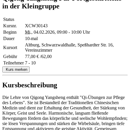
in der Kleingruppe
Status
Kursnr.
XCW30143
Beginn
Mi.
, 04.02.2026, 09:00 - 10:00 Uhr
Dauer
10-mal
Altburg, Schwarzwaldhalle, Speßhardter Str. 16,
Kursort
Vereinszimmer
Gebühr
77,00 € /62,00
Teilnehmer
7 - 10
Kurs merken
Kursbeschreibung
Die Lehre von Qigong Yangsheng enthält "Qi-Übungen zur Pflege
des Lebens". Sie ist Bestandteil der Traditionellen Chinesischen
Medizin und dient zur Erhaltung der Gesundheit, der Stärkung von
Körper, Geist und Seele. Harmonische, langsam fließende
Bewegungen fördern das körperliche und seelische Wohlempfinden;
sie lösen Verspannungen und stärken die Wirbelsäule, bringen tiefe
Entspannung und aktivieren die geistige Aktivität. Gemeinsam