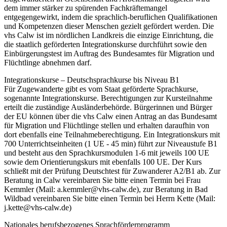
dem immer stärker zu spürenden Fachkräftemangel
entgegengewirkt, indem die sprachlich-beruflichen Qualifikationen
und Kompetenzen dieser Menschen gezielt gefördert werden. Die
vhs Calw ist im nördlichen Landkreis die einzige Einrichtung, die
die staatlich geförderten Integrationskurse durchführt sowie den
Einbürgerungstest im Auftrag des Bundesamtes für Migration und
Flüchtlinge abnehmen darf.
Integrationskurse – Deutschsprachkurse bis Niveau B1
Für Zugewanderte gibt es vom Staat geförderte Sprachkurse,
sogenannte Integrationskurse. Berechtigungen zur Kursteilnahme
erteilt die zuständige Ausländerbehörde. Bürgerinnen und Bürger
der EU können über die vhs Calw einen Antrag an das Bundesamt
für Migration und Flüchtlinge stellen und erhalten daraufhin von
dort ebenfalls eine Teilnahmeberechtigung. Ein Integrationskurs mit
700 Unterrichtseinheiten (1 UE - 45 min) führt zur Niveaustufe B1
und besteht aus den Sprachkursmodulen 1-6 mit jeweils 100 UE
sowie dem Orientierungskurs mit ebenfalls 100 UE. Der Kurs
schließt mit der Prüfung Deutschtest für Zuwanderer A2/B1 ab. Zur
Beratung in Calw vereinbaren Sie bitte einen Termin bei Frau
Kemmler (Mail: a.kemmler@vhs-calw.de), zur Beratung in Bad
Wildbad vereinbaren Sie bitte einen Termin bei Herrn Kette (Mail:
j.kette@vhs-calw.de)
Nationales berufsbezogenes Sprachförderprogramm