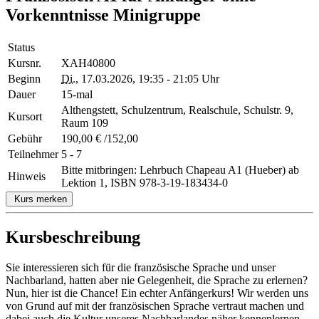
Vorkenntnisse Minigruppe
Status
Kursnr.
XAH40800
Beginn
Di.
, 17.03.2026, 19:35 - 21:05 Uhr
Dauer
15-mal
Althengstett, Schulzentrum, Realschule, Schulstr. 9,
Kursort
Raum 109
Gebühr
190,00 € /152,00
Teilnehmer
5 - 7
Bitte mitbringen: Lehrbuch Chapeau A1 (Hueber) ab
Hinweis
Lektion 1, ISBN 978-3-19-183434-0
Kurs merken
Kursbeschreibung
Sie interessieren sich für die französische Sprache und unser
Nachbarland, hatten aber nie Gelegenheit, die Sprache zu erlernen?
Nun, hier ist die Chance! Ein echter Anfängerkurs! Wir werden uns
von Grund auf mit der französischen Sprache vertraut machen und
dabei auch die Kultur unseres Nachbarlandes näher kennenlernen.