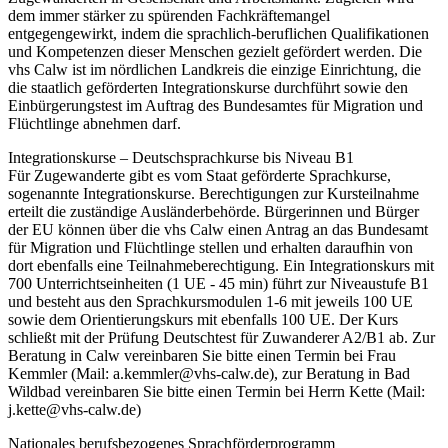
dem immer stärker zu spürenden Fachkräftemangel
entgegengewirkt, indem die sprachlich-beruflichen Qualifikationen
und Kompetenzen dieser Menschen gezielt gefördert werden. Die
vhs Calw ist im nördlichen Landkreis die einzige Einrichtung, die
die staatlich geförderten Integrationskurse durchführt sowie den
Einbürgerungstest im Auftrag des Bundesamtes für Migration und
Flüchtlinge abnehmen darf.
Integrationskurse – Deutschsprachkurse bis Niveau B1
Für Zugewanderte gibt es vom Staat geförderte Sprachkurse,
sogenannte Integrationskurse. Berechtigungen zur Kursteilnahme
erteilt die zuständige Ausländerbehörde. Bürgerinnen und Bürger
der EU können über die vhs Calw einen Antrag an das Bundesamt
für Migration und Flüchtlinge stellen und erhalten daraufhin von
dort ebenfalls eine Teilnahmeberechtigung. Ein Integrationskurs mit
700 Unterrichtseinheiten (1 UE - 45 min) führt zur Niveaustufe B1
und besteht aus den Sprachkursmodulen 1-6 mit jeweils 100 UE
sowie dem Orientierungskurs mit ebenfalls 100 UE. Der Kurs
schließt mit der Prüfung Deutschtest für Zuwanderer A2/B1 ab. Zur
Beratung in Calw vereinbaren Sie bitte einen Termin bei Frau
Kemmler (Mail: a.kemmler@vhs-calw.de), zur Beratung in Bad
Wildbad vereinbaren Sie bitte einen Termin bei Herrn Kette (Mail:
j.kette@vhs-calw.de)
Nationales berufsbezogenes Sprachförderprogramm