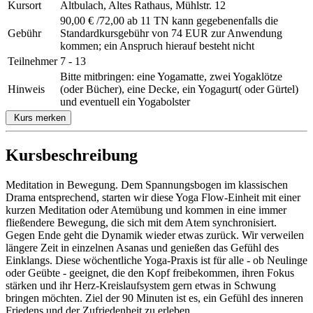
Kursort
Altbulach, Altes Rathaus, Mühlstr. 12
90,00 € /72,00 ab 11 TN kann gegebenenfalls die
Gebühr
Standardkursgebühr von 74 EUR zur Anwendung
kommen; ein Anspruch hierauf besteht nicht
Teilnehmer
7 - 13
Bitte mitbringen: eine Yogamatte, zwei Yogaklötze
Hinweis
(oder Bücher), eine Decke, ein Yogagurt( oder Gürtel)
und eventuell ein Yogabolster
Kurs merken
Kursbeschreibung
Meditation in Bewegung. Dem Spannungsbogen im klassischen
Drama entsprechend, starten wir diese Yoga Flow-Einheit mit einer
kurzen Meditation oder Atemübung und kommen in eine immer
fließendere Bewegung, die sich mit dem Atem synchronisiert.
Gegen Ende geht die Dynamik wieder etwas zurück. Wir verweilen
längere Zeit in einzelnen Asanas und genießen das Gefühl des
Einklangs. Diese wöchentliche Yoga-Praxis ist für alle - ob Neulinge
oder Geübte - geeignet, die den Kopf freibekommen, ihren Fokus
stärken und ihr Herz-Kreislaufsystem gern etwas in Schwung
bringen möchten. Ziel der 90 Minuten ist es, ein Gefühl des inneren
Friedens und der Zufriedenheit zu erleben.