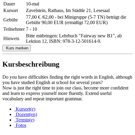
Dauer
10-mal
Kursort
Zavelstein, Rathaus, Im Städtle 21, Lesesaal
77,00 € /62,00 - bei Minigruppe (5-7 TN) beträgt die
Gebühr
Gebühr 90,00 EUR (ermäßigt 72,00 EUR)
Teilnehmer
7 - 10
Bitte mitbringen: Lehrbuch "Fairway new B1", ab
Hinweis
Lektion 12, ISBN: 978-3-12-501614-9.
Kurs merken
Kursbeschreibung
Do you have difficulties finding the right words in English, although
you have studied English at school for several years?
Now is just the right time to join our class, become more confident
and learn to express yourself more fluently. Extend useful
vocabulary and repeat important grammar.
Kursort(e)
Dozent(en)
Termin(e)
Fotos