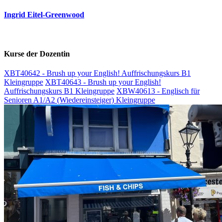
Ingrid Eitel-Greenwood
Kurse der Dozentin
XBT40642 - Brush up your English! Auffrischungskurs B1
Kleingruppe
XBT40643 - Brush up your English!
Auffrischungskurs B1 Kleingruppe
XBW40613 - Englisch für
Senioren A1/A2 (Wiedereinsteiger) Kleingruppe