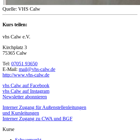
Quelle: VHS Calw
Kurs teilen:
vhs Calw e.V.
Kirchplatz 3
75365 Calw
Tel:
07051 93650
E-Mail:
mail@vhs-calw.de
http://www.vhs-calw.de
vhs Calw auf Facebook
vhs Calw auf Instagram
Newsletter abonnieren
Interner Zugang für Außenstellenleitungen
und Kursleitungen
Interner Zugang zu CWA und BGF
Kurse
Schwerpunkt