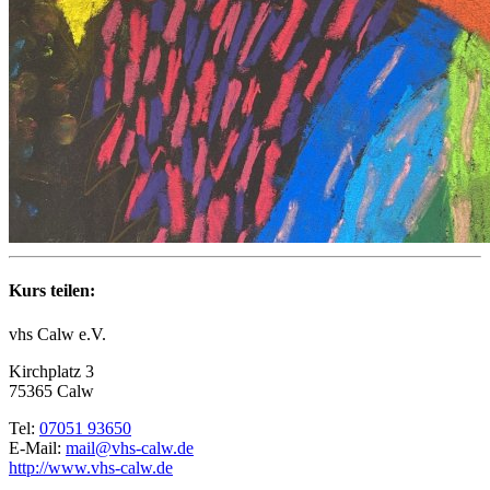
Kurs teilen:
vhs Calw e.V.
Kirchplatz 3
75365 Calw
Tel:
07051 93650
E-Mail:
mail@vhs-calw.de
http://www.vhs-calw.de