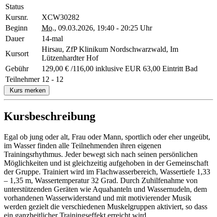
Status
Kursnr.
XCW30282
Beginn
Mo.
, 09.03.2026, 19:40 - 20:25 Uhr
Dauer
14-mal
Hirsau, ZfP Klinikum Nordschwarzwald, Im
Kursort
Lützenhardter Hof
Gebühr
129,00 € /116,00 inklusive EUR 63,00 Eintritt Bad
Teilnehmer
12 - 12
Kurs merken
Kursbeschreibung
Egal ob jung oder alt, Frau oder Mann, sportlich oder eher ungeübt,
im Wasser finden alle Teilnehmenden ihren eigenen
Trainingsrhythmus. Jeder bewegt sich nach seinen persönlichen
Möglichkeiten und ist gleichzeitig aufgehoben in der Gemeinschaft
der Gruppe. Trainiert wird im Flachwasserbereich, Wassertiefe 1,33
– 1,35 m, Wassertemperatur 32 Grad. Durch Zuhilfenahme von
unterstützenden Geräten wie Aquahanteln und Wassernudeln, dem
vorhandenen Wasserwiderstand und mit motivierender Musik
werden gezielt die verschiedenen Muskelgruppen aktiviert, so dass
ein ganzheitlicher Trainingseffekt erreicht wird.