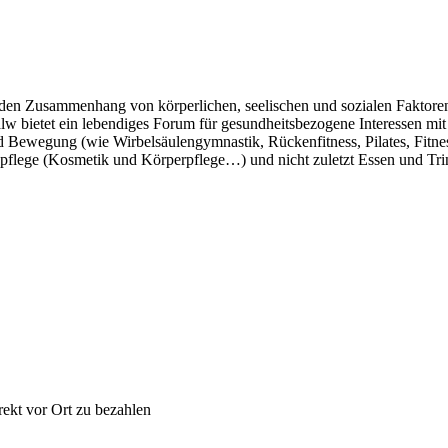
 den Zusammenhang von körperlichen, seelischen und sozialen Faktoren 
alw bietet ein lebendiges Forum für gesundheitsbezogene Interessen 
 Bewegung (wie Wirbelsäulengymnastik, Rückenfitness, Pilates, Fitn
lege (Kosmetik und Körperpflege…) und nicht zuletzt Essen und Trinke
rekt vor Ort zu bezahlen