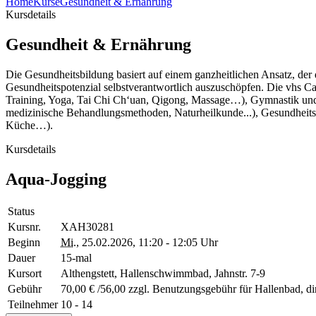
Home
Kurse
Gesundheit & Ernährung
Kursdetails
Gesundheit & Ernährung
Die Gesundheitsbildung basiert auf einem ganzheitlichen Ansatz, der
Gesundheitspotenzial selbstverantwortlich auszuschöpfen. Die vhs C
Training, Yoga, Tai Chi Ch‘uan, Qigong, Massage…), Gymnastik und
medizinische Behandlungsmethoden, Naturheilkunde...), Gesundheitspf
Küche…).
Kursdetails
Aqua-Jogging
Status
Kursnr.
XAH30281
Beginn
Mi.
, 25.02.2026, 11:20 - 12:05 Uhr
Dauer
15-mal
Kursort
Althengstett, Hallenschwimmbad, Jahnstr. 7-9
Gebühr
70,00 € /56,00 zzgl. Benutzungsgebühr für Hallenbad, di
Teilnehmer
10 - 14