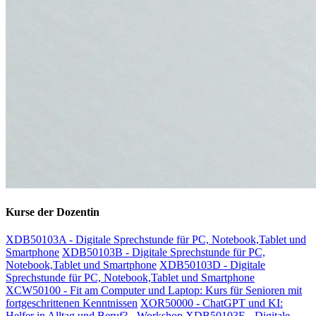
Kurse der Dozentin
XDB50103A - Digitale Sprechstunde für PC, Notebook,Tablet und
Smartphone
XDB50103B - Digitale Sprechstunde für PC,
Notebook,Tablet und Smartphone
XDB50103D - Digitale
Sprechstunde für PC, Notebook,Tablet und Smartphone
XCW50100 - Fit am Computer und Laptop: Kurs für Senioren mit
fortgeschrittenen Kenntnissen
XOR50000 - ChatGPT und KI:
Helfer in Alltag und Beruf? - Workshop
XDB50103E - Digitale