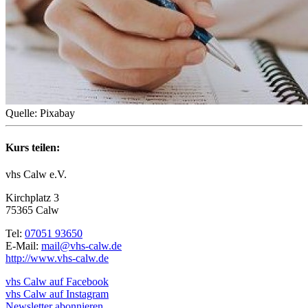
Quelle: Pixabay
Kurs teilen:
vhs Calw e.V.
Kirchplatz 3
75365 Calw
Tel:
07051 93650
E-Mail:
mail@vhs-calw.de
http://www.vhs-calw.de
vhs Calw auf Facebook
vhs Calw auf Instagram
Newsletter abonnieren