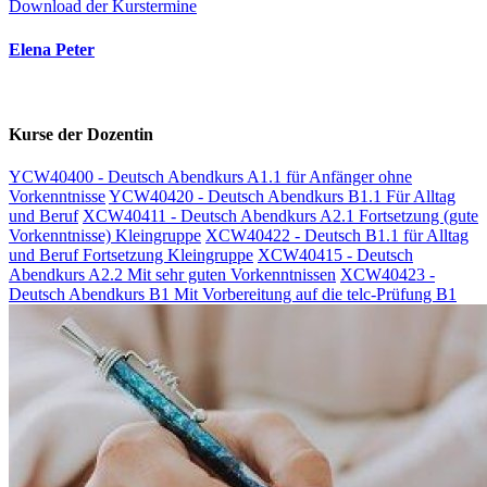
Download der Kurstermine
Elena Peter
Kurse der Dozentin
YCW40400 - Deutsch Abendkurs A1.1 für Anfänger ohne
Vorkenntnisse
YCW40420 - Deutsch Abendkurs B1.1 Für Alltag
und Beruf
XCW40411 - Deutsch Abendkurs A2.1 Fortsetzung (gute
Vorkenntnisse) Kleingruppe
XCW40422 - Deutsch B1.1 für Alltag
und Beruf Fortsetzung Kleingruppe
XCW40415 - Deutsch
Abendkurs A2.2 Mit sehr guten Vorkenntnissen
XCW40423 -
Deutsch Abendkurs B1 Mit Vorbereitung auf die telc-Prüfung B1