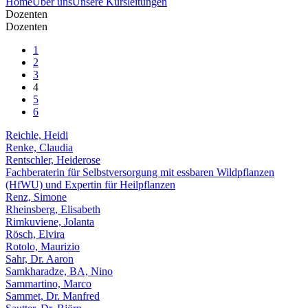
Home
Über uns
Unsere Kursleitungen
Dozenten
Dozenten
1
2
3
4
5
6
Reichle, Heidi
Renke, Claudia
Rentschler, Heiderose
Fachberaterin für Selbstversorgung mit essbaren Wildpflanzen
(HfWU) und Expertin für Heilpflanzen
Renz, Simone
Rheinsberg, Elisabeth
Rimkuviene, Jolanta
Rösch, Elvira
Rotolo, Maurizio
Sahr, Dr. Aaron
Samkharadze, BA, Nino
Sammartino, Marco
Sammet, Dr. Manfred