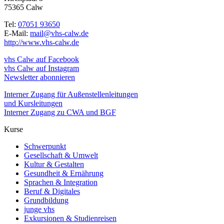
75365 Calw
Tel:
07051 93650
E-Mail:
mail@vhs-calw.de
http://www.vhs-calw.de
vhs Calw auf Facebook
vhs Calw auf Instagram
Newsletter abonnieren
Interner Zugang für Außenstellenleitungen
und Kursleitungen
Interner Zugang zu CWA und BGF
Kurse
Schwerpunkt
Gesellschaft & Umwelt
Kultur & Gestalten
Gesundheit & Ernährung
Sprachen & Integration
Beruf & Digitales
Grundbildung
junge vhs
Exkursionen & Studienreisen