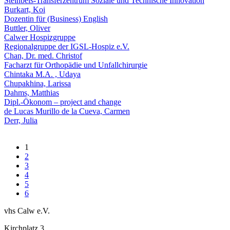
Steinbeis-Transferzentrum Soziale und Technische Innovation
Burkart, Koi
Dozentin für (Business) English
Buttler, Oliver
Calwer Hospizgruppe
Regionalgruppe der IGSL-Hospiz e.V.
Chan, Dr. med. Christof
Facharzt für Orthopädie und Unfallchirurgie
Chintaka M.A. , Udaya
Chupakhina, Larissa
Dahms, Matthias
Dipl.-Ökonom – project and change
de Lucas Murillo de la Cueva, Carmen
Derr, Julia
1
2
3
4
5
6
vhs Calw e.V.
Kirchplatz 3