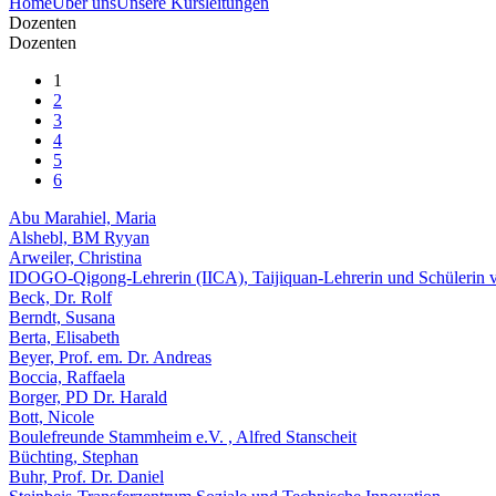
Home
Über uns
Unsere Kursleitungen
Dozenten
Dozenten
1
2
3
4
5
6
Abu Marahiel, Maria
Alshebl, BM Ryyan
Arweiler, Christina
IDOGO-Qigong-Lehrerin (IICA), Taijiquan-Lehrerin und Schülerin 
Beck, Dr. Rolf
Berndt, Susana
Berta, Elisabeth
Beyer, Prof. em. Dr. Andreas
Boccia, Raffaela
Borger, PD Dr. Harald
Bott, Nicole
Boulefreunde Stammheim e.V. , Alfred Stanscheit
Büchting, Stephan
Buhr, Prof. Dr. Daniel