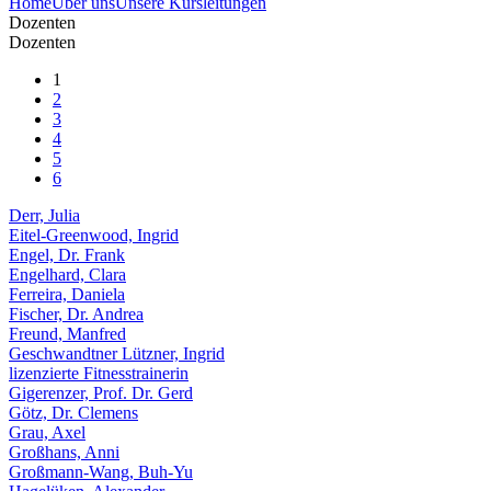
Home
Über uns
Unsere Kursleitungen
Dozenten
Dozenten
1
2
3
4
5
6
Derr, Julia
Eitel-Greenwood, Ingrid
Engel, Dr. Frank
Engelhard, Clara
Ferreira, Daniela
Fischer, Dr. Andrea
Freund, Manfred
Geschwandtner Lützner, Ingrid
lizenzierte Fitnesstrainerin
Gigerenzer, Prof. Dr. Gerd
Götz, Dr. Clemens
Grau, Axel
Großhans, Anni
Großmann-Wang, Buh-Yu