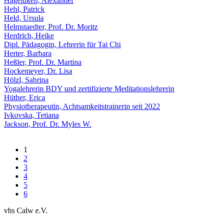
Hagelüken, Alexander
Hehl, Patrick
Held, Ursula
Helmstaedter, Prof. Dr. Moritz
Herdrich, Heike
Dipl. Pädagogin, Lehrerin für Tai Chi
Herter, Barbara
Heßler, Prof. Dr. Martina
Hockemeyer, Dr. Lisa
Hölzl, Sabrina
Yogalehrerin BDY und zertifizierte Meditationslehrerin
Hüther, Erica
Physiotherapeutin, Achtsamkeitstrainerin seit 2022
Ivkovska, Tetiana
Jackson, Prof. Dr. Myles W.
1
2
3
4
5
6
vhs Calw e.V.