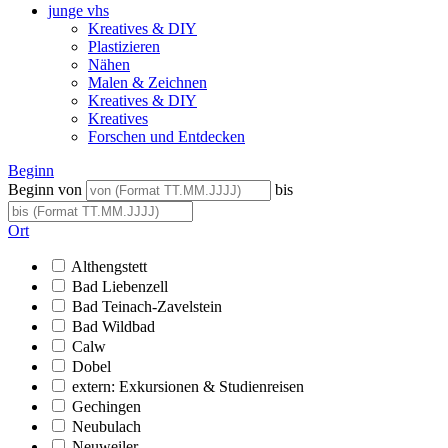
junge vhs
Kreatives & DIY
Plastizieren
Nähen
Malen & Zeichnen
Kreatives & DIY
Kreatives
Forschen und Entdecken
Beginn
Beginn von
bis
Ort
Althengstett
Bad Liebenzell
Bad Teinach-Zavelstein
Bad Wildbad
Calw
Dobel
extern: Exkursionen & Studienreisen
Gechingen
Neubulach
Neuweiler