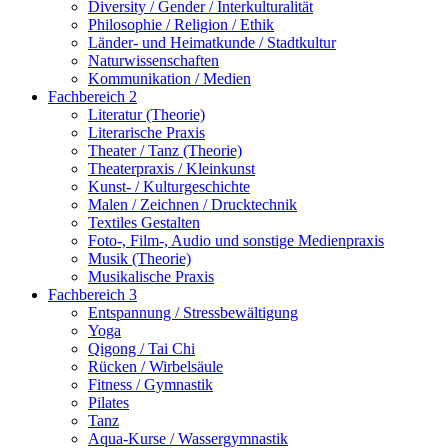
Diversity / Gender / Interkulturalität
Philosophie / Religion / Ethik
Länder- und Heimatkunde / Stadtkultur
Naturwissenschaften
Kommunikation / Medien
Fachbereich 2
Literatur (Theorie)
Literarische Praxis
Theater / Tanz (Theorie)
Theaterpraxis / Kleinkunst
Kunst- / Kulturgeschichte
Malen / Zeichnen / Drucktechnik
Textiles Gestalten
Foto-, Film-, Audio und sonstige Medienpraxis
Musik (Theorie)
Musikalische Praxis
Fachbereich 3
Entspannung / Stressbewältigung
Yoga
Qigong / Tai Chi
Rücken / Wirbelsäule
Fitness / Gymnastik
Pilates
Tanz
Aqua-Kurse / Wassergymnastik