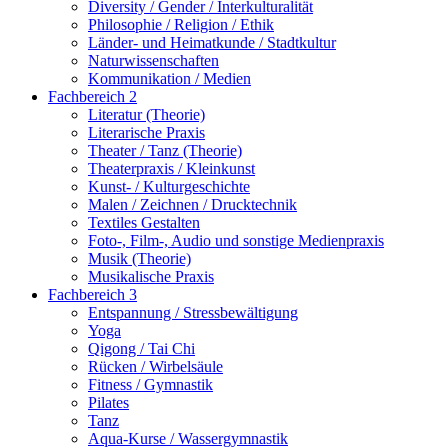
Diversity / Gender / Interkulturalität
Philosophie / Religion / Ethik
Länder- und Heimatkunde / Stadtkultur
Naturwissenschaften
Kommunikation / Medien
Fachbereich 2
Literatur (Theorie)
Literarische Praxis
Theater / Tanz (Theorie)
Theaterpraxis / Kleinkunst
Kunst- / Kulturgeschichte
Malen / Zeichnen / Drucktechnik
Textiles Gestalten
Foto-, Film-, Audio und sonstige Medienpraxis
Musik (Theorie)
Musikalische Praxis
Fachbereich 3
Entspannung / Stressbewältigung
Yoga
Qigong / Tai Chi
Rücken / Wirbelsäule
Fitness / Gymnastik
Pilates
Tanz
Aqua-Kurse / Wassergymnastik