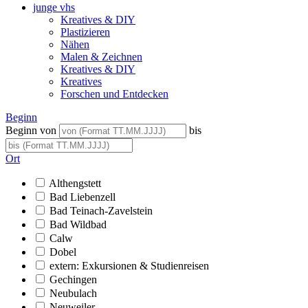
junge vhs
Kreatives & DIY
Plastizieren
Nähen
Malen & Zeichnen
Kreatives & DIY
Kreatives
Forschen und Entdecken
Beginn
Beginn von
bis
Ort
Althengstett
Bad Liebenzell
Bad Teinach-Zavelstein
Bad Wildbad
Calw
Dobel
extern: Exkursionen & Studienreisen
Gechingen
Neubulach
Neuweiler