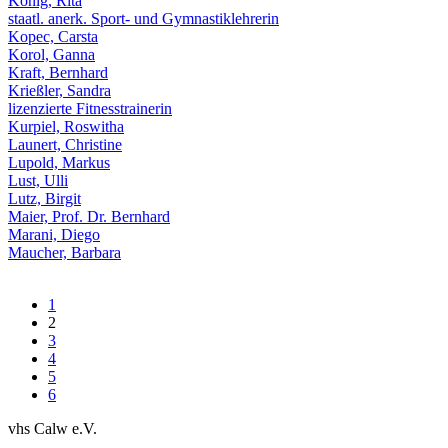
König, Rita
staatl. anerk. Sport- und Gymnastiklehrerin
Kopec, Carsta
Korol, Ganna
Kraft, Bernhard
Krießler, Sandra
lizenzierte Fitnesstrainerin
Kurpiel, Roswitha
Launert, Christine
Lupold, Markus
Lust, Ulli
Lutz, Birgit
Maier, Prof. Dr. Bernhard
Marani, Diego
Maucher, Barbara
1
2
3
4
5
6
vhs Calw e.V.