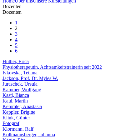
Home
Über uns
Unsere Kursleitungen
Dozenten
Dozenten
1
2
3
4
5
6
Hüther, Erica
Physiotherapeutin, Achtsamkeitstrainerin seit 2022
Ivkovska, Tetiana
Jackson, Prof. Dr. Myles W.
Juraschek, Ursula
Kammer, Wolfgang
Kastl, Bianca
Kaul, Martin
Kemmler, Anastasia
Keppler, Brigitte
Klink, Günter
Fotograf
Klormann, Ralf
Kollmannsberger, Johanna