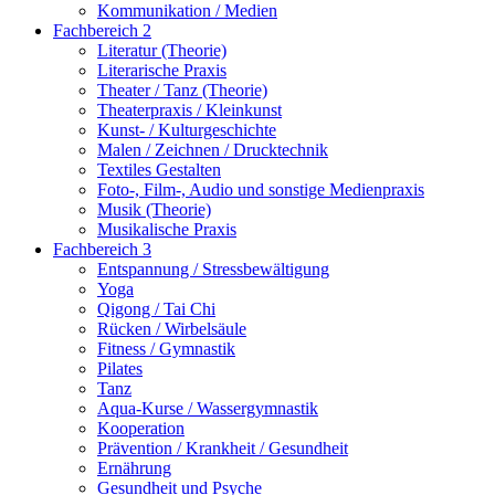
Kommunikation / Medien
Fachbereich 2
Literatur (Theorie)
Literarische Praxis
Theater / Tanz (Theorie)
Theaterpraxis / Kleinkunst
Kunst- / Kulturgeschichte
Malen / Zeichnen / Drucktechnik
Textiles Gestalten
Foto-, Film-, Audio und sonstige Medienpraxis
Musik (Theorie)
Musikalische Praxis
Fachbereich 3
Entspannung / Stressbewältigung
Yoga
Qigong / Tai Chi
Rücken / Wirbelsäule
Fitness / Gymnastik
Pilates
Tanz
Aqua-Kurse / Wassergymnastik
Kooperation
Prävention / Krankheit / Gesundheit
Ernährung
Gesundheit und Psyche