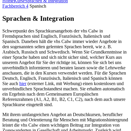
Home
Kurse
Sprachen & Integration
Fachbereich 4
Spanisch
Sprachen & Integration
Schwerpunkt des Sprachkursangebots der vhs Calw in
Fremdsprachen sind Englisch, Französisch, Italienisch und
Spanisch. Daneben hält die vhs Calw immer wieder Angebote in
den sogenannten selten gelernten Sprachen bereit, wie z. B.
Arabisch, Russisch und Schwedisch. Wenn Sie Grundkenntnisse in
einer Sprache haben und sich nicht sicher sind, welcher Kurs aus
unserem Angebot für Sie der richtige ist, können Sie sich bei uns
unverbindlich infor­mieren und beraten lassen sowie die Lehrwerke
anschauen, die in den Kursen verwendet werden. Für die Sprachen
Deutsch, Englisch, Französisch, Italienisch und Spanisch können
Sie auch
hier
(externer Link, mit Werbung) einen kostenlosen und
unverbindlichen Sprachstandtest machen. Sie erhalten automatisch
ein Ergebnis nach dem Gemeinsamen Europäischen
Referenzrahmen (A1, A2, B1, B2, C1, C2), nach dem auch unsere
Sprachkurse eingeteilt sind.
Mit ihrem umfangreichen Angebot an Deutschkursen, beruflicher
Beratung und Orientierung für Menschen mit Migrationshintergrund
leistet die vhs Calw einen wichtigen Beitrag zur Integration von
Zugewanderten in Gesellschaft und Arbeitsmarkt. Zugleich wird