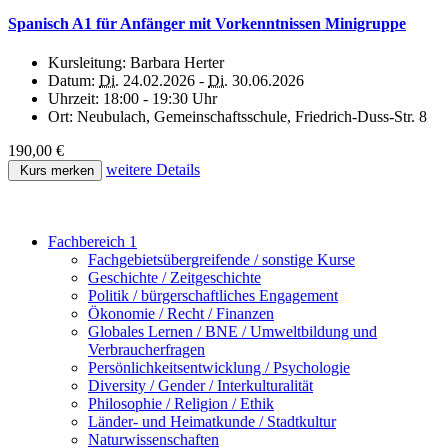
Spanisch A1 für Anfänger mit Vorkenntnissen Minigruppe
Kursleitung:
Barbara Herter
Datum:
Di.
24.02.2026 -
Di.
30.06.2026
Uhrzeit:
18:00 - 19:30 Uhr
Ort:
Neubulach, Gemeinschaftsschule, Friedrich-Duss-Str. 8
190,00 €
weitere Details
Kurs merken
Fachbereich 1
Fachgebietsübergreifende / sonstige Kurse
Geschichte / Zeitgeschichte
Politik / bürgerschaftliches Engagement
Ökonomie / Recht / Finanzen
Globales Lernen / BNE / Umweltbildung und
Verbraucherfragen
Persönlichkeitsentwicklung / Psychologie
Diversity / Gender / Interkulturalität
Philosophie / Religion / Ethik
Länder- und Heimatkunde / Stadtkultur
Naturwissenschaften