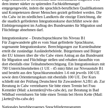
dem immer stärker zu spürenden Fachkräftemangel
entgegengewirkt, indem die sprachlich-beruflichen Qualifikationen
und Kompetenzen dieser Menschen gezielt gefördert werden. Die
vhs Calw ist im nördlichen Landkreis die einzige Einrichtung, die
die staatlich geförderten Integrationskurse durchführt sowie den
Einbürgerungstest im Auftrag des Bundesamtes für Migration und
Flüchtlinge abnehmen darf.
Integrationskurse – Deutschsprachkurse bis Niveau B1
Für Zugewanderte gibt es vom Staat geförderte Sprachkurse,
sogenannte Integrationskurse. Berechtigungen zur Kursteilnahme
erteilt die zuständige Ausländerbehörde. Bürgerinnen und Bürger
der EU können über die vhs Calw einen Antrag an das Bundesamt
für Migration und Flüchtlinge stellen und erhalten daraufhin von
dort ebenfalls eine Teilnahmeberechtigung. Ein Integrationskurs mit
700 Unterrichtseinheiten (1 UE - 45 min) führt zur Niveaustufe B1
und besteht aus den Sprachkursmodulen 1-6 mit jeweils 100 UE
sowie dem Orientierungskurs mit ebenfalls 100 UE. Der Kurs
schließt mit der Prüfung Deutschtest für Zuwanderer A2/B1 ab. Zur
Beratung in Calw vereinbaren Sie bitte einen Termin bei Frau
Kemmler (Mail: a.kemmler@vhs-calw.de), zur Beratung in Bad
Wildbad vereinbaren Sie bitte einen Termin bei Herrn Kette (Mail:
j.kette@vhs-calw.de)
Nationales berufsbezogenes Sprachförderprogramm