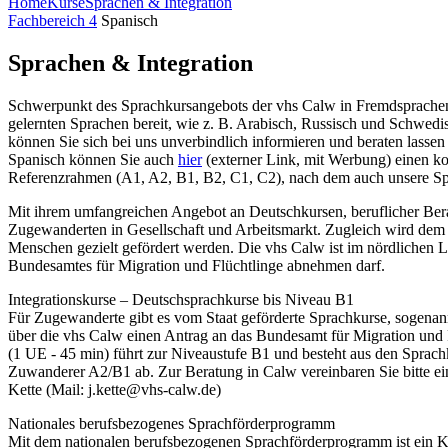
Home
Kurse
Sprachen & Integration
Fachbereich 4
Spanisch
Sprachen & Integration
Schwerpunkt des Sprachkursangebots der vhs Calw in Fremdsprachen s
gelernten Sprachen bereit, wie z. B. Arabisch, Russisch und Schwedis
können Sie sich bei uns unverbindlich infor­mieren und beraten lass
Spanisch können Sie auch
hier
(externer Link, mit Werbung) einen k
Referenzrahmen (A1, A2, B1, B2, C1, C2), nach dem auch unsere Spra
Mit ihrem umfangreichen Angebot an Deutschkursen, beruflicher Berat
Zugewanderten in Gesellschaft und Arbeitsmarkt. Zugleich wird dem 
Menschen gezielt gefördert werden. Die vhs Calw ist im nördlichen La
Bundesamtes für Migration und Flüchtlinge abnehmen darf.
Integrationskurse – Deutschsprachkurse bis Niveau B1
Für Zugewanderte gibt es vom Staat geförderte Sprachkurse, sogenan
über die vhs Calw einen Antrag an das Bundesamt für Migration und Fl
(1 UE - 45 min) führt zur Niveaustufe B1 und besteht aus den Sprach
Zuwanderer A2/B1 ab. Zur Beratung in Calw vereinbaren Sie bitte ei
Kette (Mail: j.kette@vhs-calw.de)
Nationales berufsbezogenes Sprachförderprogramm
Mit dem nationalen berufsbezogenen Sprachförderprogramm ist ein Ko