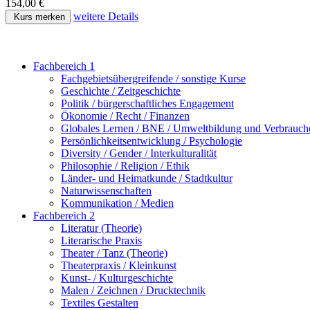
154,00 €
weitere Details
Kurs merken
Fachbereich 1
Fachgebietsübergreifende / sonstige Kurse
Geschichte / Zeitgeschichte
Politik / bürgerschaftliches Engagement
Ökonomie / Recht / Finanzen
Globales Lernen / BNE / Umweltbildung und Verbrauch
Persönlichkeitsentwicklung / Psychologie
Diversity / Gender / Interkulturalität
Philosophie / Religion / Ethik
Länder- und Heimatkunde / Stadtkultur
Naturwissenschaften
Kommunikation / Medien
Fachbereich 2
Literatur (Theorie)
Literarische Praxis
Theater / Tanz (Theorie)
Theaterpraxis / Kleinkunst
Kunst- / Kulturgeschichte
Malen / Zeichnen / Drucktechnik
Textiles Gestalten