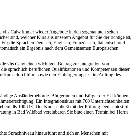
ie vhs Calw immer wieder Angebote in den sogenannten selten
her sind, welcher Kurs aus unserem Angebot für Sie der richtige ist,
 Für die Sprachen Deutsch, Englisch, Französisch, Italienisch und
 automatisch ein Ergebnis nach dem Gemeinsamen Europäischen
die vhs Calw einen wichtigen Beitrag zur Integration von
die sprachlich-beruflichen Qualifikationen und Kompetenzen dieser
ionskurse durchführt sowie den Einbürgerungstest im Auftrag des
zuständige Ausländerbehörde. Bürgerinnen und Bürger der EU können
ahmeberechtigung. Ein Integrationskurs mit 700 Unterrichtseinheiten
benfalls 100 UE. Der Kurs schließt mit der Prüfung Deutschtest für
tung in Bad Wildbad vereinbaren Sie bitte einen Termin bei Herrn
ichte Sprachniveau hinausführt und sich an Menschen mit