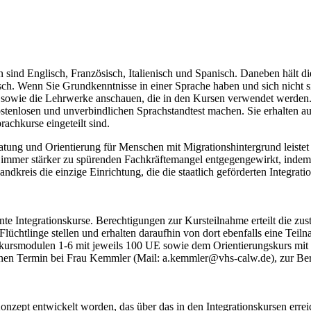
ind Englisch, Französisch, Italienisch und Spanisch. Daneben hält d
ch. Wenn Sie Grundkenntnisse in einer Sprache haben und sich nicht sic
en sowie die Lehrwerke anschauen, die in den Kursen verwendet werden.
ostenlosen und unverbindlichen Sprachstandtest machen. Sie erhalten
chkurse eingeteilt sind.
ung und Orientierung für Menschen mit Migrationshintergrund leistet 
immer stärker zu spürenden Fachkräftemangel entgegengewirkt, indem 
ndkreis die einzige Einrichtung, die die staatlich geförderten Integrat
nte Integrationskurse. Berechtigungen zur Kursteilnahme erteilt die 
üchtlinge stellen und erhalten daraufhin von dort ebenfalls eine Teiln
kursmodulen 1-6 mit jeweils 100 UE sowie dem Orientierungskurs mit e
nen Termin bei Frau Kemmler (Mail: a.kemmler@vhs-calw.de), zur Bera
nzept entwickelt worden, das über das in den Integrationskursen erre