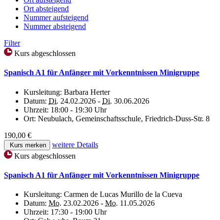
Ort absteigend
Nummer aufsteigend
Nummer absteigend
Filter
Kurs abgeschlossen
Spanisch A1 für Anfänger mit Vorkenntnissen Minigruppe
Kursleitung:
Barbara Herter
Datum:
Di.
24.02.2026 -
Di.
30.06.2026
Uhrzeit:
18:00 - 19:30 Uhr
Ort:
Neubulach, Gemeinschaftsschule, Friedrich-Duss-Str. 8
190,00 €
weitere Details
Kurs merken
Kurs abgeschlossen
Spanisch A1 für Anfänger mit Vorkenntnissen Minigruppe
Kursleitung:
Carmen de Lucas Murillo de la Cueva
Datum:
Mo.
23.02.2026 -
Mo.
11.05.2026
Uhrzeit:
17:30 - 19:00 Uhr