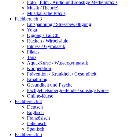
Foto-, Film-, Audio und sonstige Medienpraxis
Musik (Theorie)
Musikalische Praxis
Fachbereich 3
Entspannung / Stressbewältigung
Yoga
Qigong / Tai Chi
Rücken / Wirbelsäule
Fitness / Gymnastik
Pilates
Tanz
Aqua-Kurse / Wassergymnastik
Kooperation
Prävention / Krankheit / Gesundheit
Ernährung
Gesundheit und Psyche
Fachgebietsübergreifende / sonstige Kurse
Online-Kurse
Fachbereich 4
Deutsch
Englisch
Französisch
Italienisch
Spanisch
Fachbereich 5