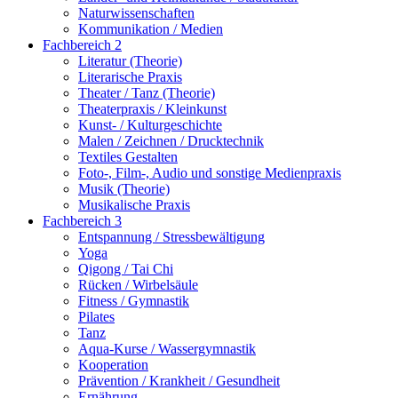
Naturwissenschaften
Kommunikation / Medien
Fachbereich 2
Literatur (Theorie)
Literarische Praxis
Theater / Tanz (Theorie)
Theaterpraxis / Kleinkunst
Kunst- / Kulturgeschichte
Malen / Zeichnen / Drucktechnik
Textiles Gestalten
Foto-, Film-, Audio und sonstige Medienpraxis
Musik (Theorie)
Musikalische Praxis
Fachbereich 3
Entspannung / Stressbewältigung
Yoga
Qigong / Tai Chi
Rücken / Wirbelsäule
Fitness / Gymnastik
Pilates
Tanz
Aqua-Kurse / Wassergymnastik
Kooperation
Prävention / Krankheit / Gesundheit
Ernährung