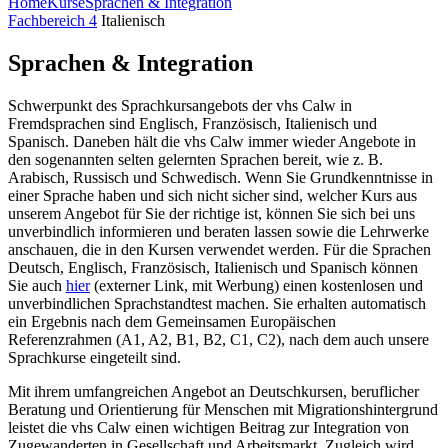
Home
Kurse
Sprachen & Integration
Fachbereich 4
Italienisch
Sprachen & Integration
Schwerpunkt des Sprachkursangebots der vhs Calw in
Fremdsprachen sind Englisch, Französisch, Italienisch und
Spanisch. Daneben hält die vhs Calw immer wieder Angebote in
den sogenannten selten gelernten Sprachen bereit, wie z. B.
Arabisch, Russisch und Schwedisch. Wenn Sie Grundkenntnisse in
einer Sprache haben und sich nicht sicher sind, welcher Kurs aus
unserem Angebot für Sie der richtige ist, können Sie sich bei uns
unverbindlich infor­mieren und beraten lassen sowie die Lehrwerke
anschauen, die in den Kursen verwendet werden. Für die Sprachen
Deutsch, Englisch, Französisch, Italienisch und Spanisch können
Sie auch
hier
(externer Link, mit Werbung) einen kostenlosen und
unverbindlichen Sprachstandtest machen. Sie erhalten automatisch
ein Ergebnis nach dem Gemeinsamen Europäischen
Referenzrahmen (A1, A2, B1, B2, C1, C2), nach dem auch unsere
Sprachkurse eingeteilt sind.
Mit ihrem umfangreichen Angebot an Deutschkursen, beruflicher
Beratung und Orientierung für Menschen mit Migrationshintergrund
leistet die vhs Calw einen wichtigen Beitrag zur Integration von
Zugewanderten in Gesellschaft und Arbeitsmarkt. Zugleich wird