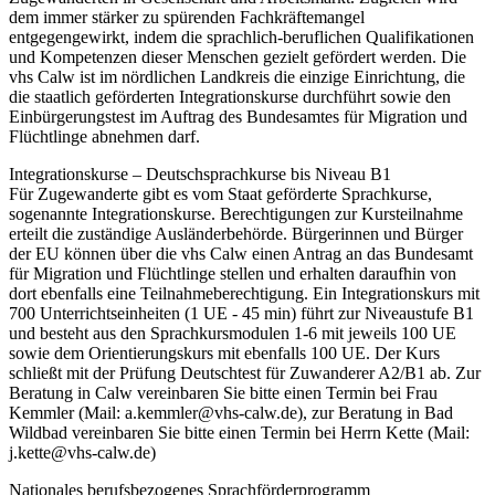
dem immer stärker zu spürenden Fachkräftemangel
entgegengewirkt, indem die sprachlich-beruflichen Qualifikationen
und Kompetenzen dieser Menschen gezielt gefördert werden. Die
vhs Calw ist im nördlichen Landkreis die einzige Einrichtung, die
die staatlich geförderten Integrationskurse durchführt sowie den
Einbürgerungstest im Auftrag des Bundesamtes für Migration und
Flüchtlinge abnehmen darf.
Integrationskurse – Deutschsprachkurse bis Niveau B1
Für Zugewanderte gibt es vom Staat geförderte Sprachkurse,
sogenannte Integrationskurse. Berechtigungen zur Kursteilnahme
erteilt die zuständige Ausländerbehörde. Bürgerinnen und Bürger
der EU können über die vhs Calw einen Antrag an das Bundesamt
für Migration und Flüchtlinge stellen und erhalten daraufhin von
dort ebenfalls eine Teilnahmeberechtigung. Ein Integrationskurs mit
700 Unterrichtseinheiten (1 UE - 45 min) führt zur Niveaustufe B1
und besteht aus den Sprachkursmodulen 1-6 mit jeweils 100 UE
sowie dem Orientierungskurs mit ebenfalls 100 UE. Der Kurs
schließt mit der Prüfung Deutschtest für Zuwanderer A2/B1 ab. Zur
Beratung in Calw vereinbaren Sie bitte einen Termin bei Frau
Kemmler (Mail: a.kemmler@vhs-calw.de), zur Beratung in Bad
Wildbad vereinbaren Sie bitte einen Termin bei Herrn Kette (Mail:
j.kette@vhs-calw.de)
Nationales berufsbezogenes Sprachförderprogramm