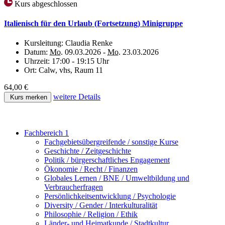
Kurs abgeschlossen
Italienisch für den Urlaub (Fortsetzung) Minigruppe
Kursleitung:
Claudia Renke
Datum:
Mo.
09.03.2026 -
Mo.
23.03.2026
Uhrzeit:
17:00 - 19:15 Uhr
Ort:
Calw, vhs, Raum 11
64,00 €
weitere Details
Kurs merken
Fachbereich 1
Fachgebietsübergreifende / sonstige Kurse
Geschichte / Zeitgeschichte
Politik / bürgerschaftliches Engagement
Ökonomie / Recht / Finanzen
Globales Lernen / BNE / Umweltbildung und
Verbraucherfragen
Persönlichkeitsentwicklung / Psychologie
Diversity / Gender / Interkulturalität
Philosophie / Religion / Ethik
Länder- und Heimatkunde / Stadtkultur