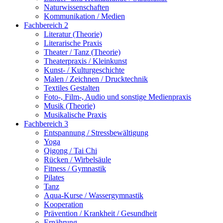
Naturwissenschaften
Kommunikation / Medien
Fachbereich 2
Literatur (Theorie)
Literarische Praxis
Theater / Tanz (Theorie)
Theaterpraxis / Kleinkunst
Kunst- / Kulturgeschichte
Malen / Zeichnen / Drucktechnik
Textiles Gestalten
Foto-, Film-, Audio und sonstige Medienpraxis
Musik (Theorie)
Musikalische Praxis
Fachbereich 3
Entspannung / Stressbewältigung
Yoga
Qigong / Tai Chi
Rücken / Wirbelsäule
Fitness / Gymnastik
Pilates
Tanz
Aqua-Kurse / Wassergymnastik
Kooperation
Prävention / Krankheit / Gesundheit
Ernährung