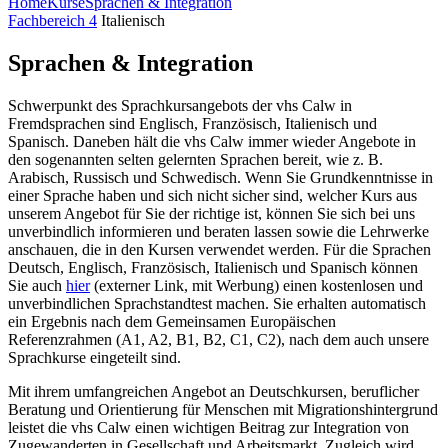
Home
Kurse
Sprachen & Integration
Fachbereich 4
Italienisch
Sprachen & Integration
Schwerpunkt des Sprachkursangebots der vhs Calw in
Fremdsprachen sind Englisch, Französisch, Italienisch und
Spanisch. Daneben hält die vhs Calw immer wieder Angebote in
den sogenannten selten gelernten Sprachen bereit, wie z. B.
Arabisch, Russisch und Schwedisch. Wenn Sie Grundkenntnisse in
einer Sprache haben und sich nicht sicher sind, welcher Kurs aus
unserem Angebot für Sie der richtige ist, können Sie sich bei uns
unverbindlich infor­mieren und beraten lassen sowie die Lehrwerke
anschauen, die in den Kursen verwendet werden. Für die Sprachen
Deutsch, Englisch, Französisch, Italienisch und Spanisch können
Sie auch
hier
(externer Link, mit Werbung) einen kostenlosen und
unverbindlichen Sprachstandtest machen. Sie erhalten automatisch
ein Ergebnis nach dem Gemeinsamen Europäischen
Referenzrahmen (A1, A2, B1, B2, C1, C2), nach dem auch unsere
Sprachkurse eingeteilt sind.
Mit ihrem umfangreichen Angebot an Deutschkursen, beruflicher
Beratung und Orientierung für Menschen mit Migrationshintergrund
leistet die vhs Calw einen wichtigen Beitrag zur Integration von
Zugewanderten in Gesellschaft und Arbeitsmarkt. Zugleich wird