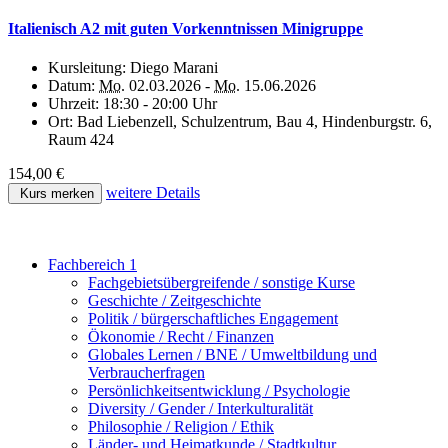
Italienisch A2 mit guten Vorkenntnissen Minigruppe
Kursleitung:
Diego Marani
Datum:
Mo.
02.03.2026 -
Mo.
15.06.2026
Uhrzeit:
18:30 - 20:00 Uhr
Ort:
Bad Liebenzell, Schulzentrum, Bau 4, Hindenburgstr. 6,
Raum 424
154,00 €
weitere Details
Kurs merken
Fachbereich 1
Fachgebietsübergreifende / sonstige Kurse
Geschichte / Zeitgeschichte
Politik / bürgerschaftliches Engagement
Ökonomie / Recht / Finanzen
Globales Lernen / BNE / Umweltbildung und
Verbraucherfragen
Persönlichkeitsentwicklung / Psychologie
Diversity / Gender / Interkulturalität
Philosophie / Religion / Ethik
Länder- und Heimatkunde / Stadtkultur