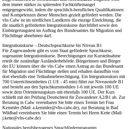
dem immer stärker zu spürenden Fachkräftemangel
entgegengewirkt, indem die sprachlich-beruflichen Qualifikationen
und Kompetenzen dieser Menschen gezielt gefördert werden. Die
vhs Calw ist im nördlichen Landkreis die einzige Einrichtung, die
die staatlich geförderten Integrationskurse durchführt sowie den
Einbürgerungstest im Auftrag des Bundesamtes für Migration und
Flüchtlinge abnehmen darf.
Integrationskurse – Deutschsprachkurse bis Niveau B1
Für Zugewanderte gibt es vom Staat geförderte Sprachkurse,
sogenannte Integrationskurse. Berechtigungen zur Kursteilnahme
erteilt die zuständige Ausländerbehörde. Bürgerinnen und Bürger
der EU können über die vhs Calw einen Antrag an das Bundesamt
für Migration und Flüchtlinge stellen und erhalten daraufhin von
dort ebenfalls eine Teilnahmeberechtigung. Ein Integrationskurs mit
700 Unterrichtseinheiten (1 UE - 45 min) führt zur Niveaustufe B1
und besteht aus den Sprachkursmodulen 1-6 mit jeweils 100 UE
sowie dem Orientierungskurs mit ebenfalls 100 UE. Der Kurs
schließt mit der Prüfung Deutschtest für Zuwanderer A2/B1 ab. Zur
Beratung in Calw vereinbaren Sie bitte einen Termin bei Frau
Kemmler (Mail: a.kemmler@vhs-calw.de), zur Beratung in Bad
Wildbad vereinbaren Sie bitte einen Termin bei Herrn Kette (Mail:
j.kette@vhs-calw.de)
Nationales berufsbezogenes Sprachförderprogramm