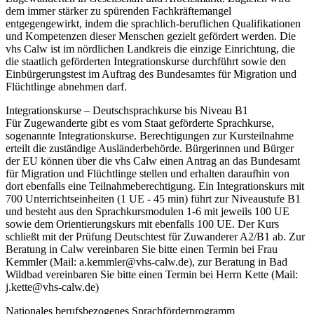
dem immer stärker zu spürenden Fachkräftemangel
entgegengewirkt, indem die sprachlich-beruflichen Qualifikationen
und Kompetenzen dieser Menschen gezielt gefördert werden. Die
vhs Calw ist im nördlichen Landkreis die einzige Einrichtung, die
die staatlich geförderten Integrationskurse durchführt sowie den
Einbürgerungstest im Auftrag des Bundesamtes für Migration und
Flüchtlinge abnehmen darf.
Integrationskurse – Deutschsprachkurse bis Niveau B1
Für Zugewanderte gibt es vom Staat geförderte Sprachkurse,
sogenannte Integrationskurse. Berechtigungen zur Kursteilnahme
erteilt die zuständige Ausländerbehörde. Bürgerinnen und Bürger
der EU können über die vhs Calw einen Antrag an das Bundesamt
für Migration und Flüchtlinge stellen und erhalten daraufhin von
dort ebenfalls eine Teilnahmeberechtigung. Ein Integrationskurs mit
700 Unterrichtseinheiten (1 UE - 45 min) führt zur Niveaustufe B1
und besteht aus den Sprachkursmodulen 1-6 mit jeweils 100 UE
sowie dem Orientierungskurs mit ebenfalls 100 UE. Der Kurs
schließt mit der Prüfung Deutschtest für Zuwanderer A2/B1 ab. Zur
Beratung in Calw vereinbaren Sie bitte einen Termin bei Frau
Kemmler (Mail: a.kemmler@vhs-calw.de), zur Beratung in Bad
Wildbad vereinbaren Sie bitte einen Termin bei Herrn Kette (Mail:
j.kette@vhs-calw.de)
Nationales berufsbezogenes Sprachförderprogramm