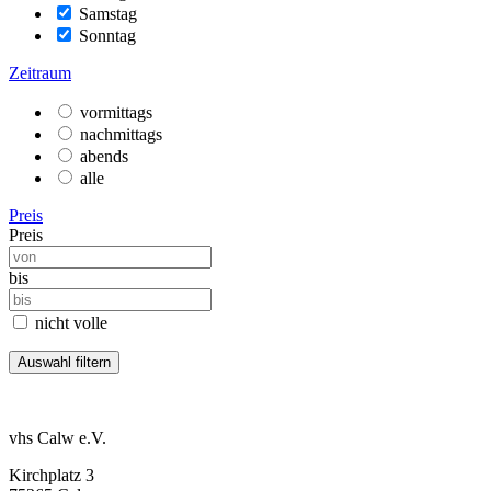
Samstag
Sonntag
Zeitraum
vormittags
nachmittags
abends
alle
Preis
Preis
bis
nicht volle
vhs Calw e.V.
Kirchplatz 3