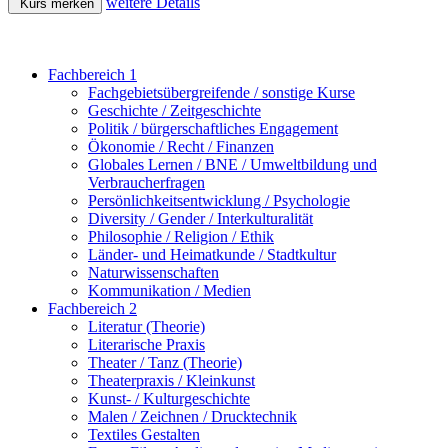
weitere Details
Kurs merken
Fachbereich 1
Fachgebietsübergreifende / sonstige Kurse
Geschichte / Zeitgeschichte
Politik / bürgerschaftliches Engagement
Ökonomie / Recht / Finanzen
Globales Lernen / BNE / Umweltbildung und
Verbraucherfragen
Persönlichkeitsentwicklung / Psychologie
Diversity / Gender / Interkulturalität
Philosophie / Religion / Ethik
Länder- und Heimatkunde / Stadtkultur
Naturwissenschaften
Kommunikation / Medien
Fachbereich 2
Literatur (Theorie)
Literarische Praxis
Theater / Tanz (Theorie)
Theaterpraxis / Kleinkunst
Kunst- / Kulturgeschichte
Malen / Zeichnen / Drucktechnik
Textiles Gestalten