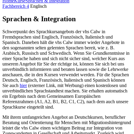
Home
Kurse
Sprachen & Integration
Fachbereich 4
Englisch
Sprachen & Integration
Schwerpunkt des Sprachkursangebots der vhs Calw in
Fremdsprachen sind Englisch, Französisch, Italienisch und
Spanisch. Daneben hält die vhs Calw immer wieder Angebote in
den sogenannten selten gelernten Sprachen bereit, wie z. B.
Arabisch, Russisch und Schwedisch. Wenn Sie Grundkenntnisse in
einer Sprache haben und sich nicht sicher sind, welcher Kurs aus
unserem Angebot für Sie der richtige ist, können Sie sich bei uns
unverbindlich infor­mieren und beraten lassen sowie die Lehrwerke
anschauen, die in den Kursen verwendet werden. Für die Sprachen
Deutsch, Englisch, Französisch, Italienisch und Spanisch können
Sie auch
hier
(externer Link, mit Werbung) einen kostenlosen und
unverbindlichen Sprachstandtest machen. Sie erhalten automatisch
ein Ergebnis nach dem Gemeinsamen Europäischen
Referenzrahmen (A1, A2, B1, B2, C1, C2), nach dem auch unsere
Sprachkurse eingeteilt sind.
Mit ihrem umfangreichen Angebot an Deutschkursen, beruflicher
Beratung und Orientierung für Menschen mit Migrationshintergrund
leistet die vhs Calw einen wichtigen Beitrag zur Integration von
Zugewanderten in Gesellschaft und Arbeitsmarkt. Zugleich wird