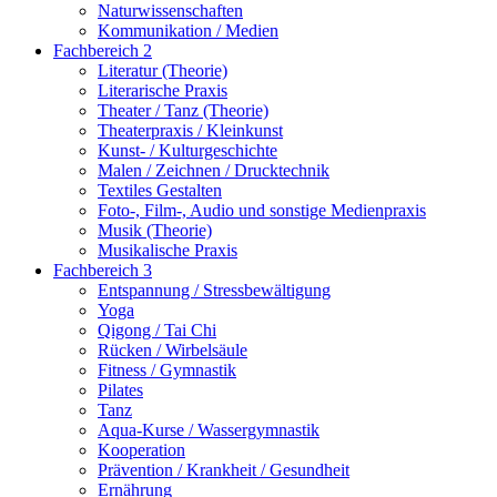
Naturwissenschaften
Kommunikation / Medien
Fachbereich 2
Literatur (Theorie)
Literarische Praxis
Theater / Tanz (Theorie)
Theaterpraxis / Kleinkunst
Kunst- / Kulturgeschichte
Malen / Zeichnen / Drucktechnik
Textiles Gestalten
Foto-, Film-, Audio und sonstige Medienpraxis
Musik (Theorie)
Musikalische Praxis
Fachbereich 3
Entspannung / Stressbewältigung
Yoga
Qigong / Tai Chi
Rücken / Wirbelsäule
Fitness / Gymnastik
Pilates
Tanz
Aqua-Kurse / Wassergymnastik
Kooperation
Prävention / Krankheit / Gesundheit
Ernährung