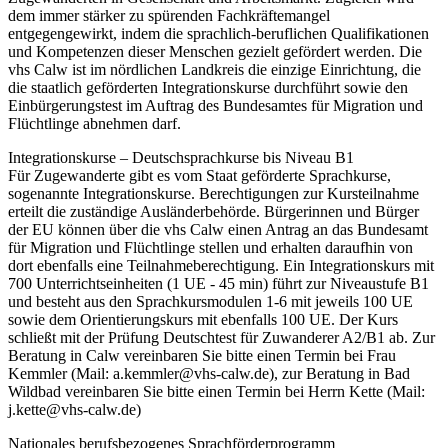
dem immer stärker zu spürenden Fachkräftemangel
entgegengewirkt, indem die sprachlich-beruflichen Qualifikationen
und Kompetenzen dieser Menschen gezielt gefördert werden. Die
vhs Calw ist im nördlichen Landkreis die einzige Einrichtung, die
die staatlich geförderten Integrationskurse durchführt sowie den
Einbürgerungstest im Auftrag des Bundesamtes für Migration und
Flüchtlinge abnehmen darf.
Integrationskurse – Deutschsprachkurse bis Niveau B1
Für Zugewanderte gibt es vom Staat geförderte Sprachkurse,
sogenannte Integrationskurse. Berechtigungen zur Kursteilnahme
erteilt die zuständige Ausländerbehörde. Bürgerinnen und Bürger
der EU können über die vhs Calw einen Antrag an das Bundesamt
für Migration und Flüchtlinge stellen und erhalten daraufhin von
dort ebenfalls eine Teilnahmeberechtigung. Ein Integrationskurs mit
700 Unterrichtseinheiten (1 UE - 45 min) führt zur Niveaustufe B1
und besteht aus den Sprachkursmodulen 1-6 mit jeweils 100 UE
sowie dem Orientierungskurs mit ebenfalls 100 UE. Der Kurs
schließt mit der Prüfung Deutschtest für Zuwanderer A2/B1 ab. Zur
Beratung in Calw vereinbaren Sie bitte einen Termin bei Frau
Kemmler (Mail: a.kemmler@vhs-calw.de), zur Beratung in Bad
Wildbad vereinbaren Sie bitte einen Termin bei Herrn Kette (Mail:
j.kette@vhs-calw.de)
Nationales berufsbezogenes Sprachförderprogramm