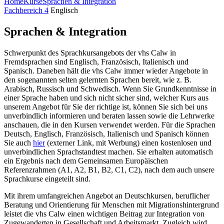
Home
Kurse
Sprachen & Integration
Fachbereich 4
Englisch
Sprachen & Integration
Schwerpunkt des Sprachkursangebots der vhs Calw in
Fremdsprachen sind Englisch, Französisch, Italienisch und
Spanisch. Daneben hält die vhs Calw immer wieder Angebote in
den sogenannten selten gelernten Sprachen bereit, wie z. B.
Arabisch, Russisch und Schwedisch. Wenn Sie Grundkenntnisse in
einer Sprache haben und sich nicht sicher sind, welcher Kurs aus
unserem Angebot für Sie der richtige ist, können Sie sich bei uns
unverbindlich infor­mieren und beraten lassen sowie die Lehrwerke
anschauen, die in den Kursen verwendet werden. Für die Sprachen
Deutsch, Englisch, Französisch, Italienisch und Spanisch können
Sie auch
hier
(externer Link, mit Werbung) einen kostenlosen und
unverbindlichen Sprachstandtest machen. Sie erhalten automatisch
ein Ergebnis nach dem Gemeinsamen Europäischen
Referenzrahmen (A1, A2, B1, B2, C1, C2), nach dem auch unsere
Sprachkurse eingeteilt sind.
Mit ihrem umfangreichen Angebot an Deutschkursen, beruflicher
Beratung und Orientierung für Menschen mit Migrationshintergrund
leistet die vhs Calw einen wichtigen Beitrag zur Integration von
Zugewanderten in Gesellschaft und Arbeitsmarkt. Zugleich wird