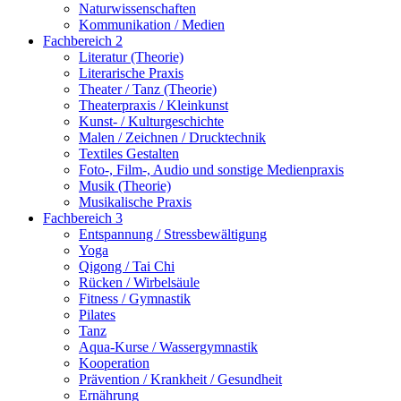
Naturwissenschaften
Kommunikation / Medien
Fachbereich 2
Literatur (Theorie)
Literarische Praxis
Theater / Tanz (Theorie)
Theaterpraxis / Kleinkunst
Kunst- / Kulturgeschichte
Malen / Zeichnen / Drucktechnik
Textiles Gestalten
Foto-, Film-, Audio und sonstige Medienpraxis
Musik (Theorie)
Musikalische Praxis
Fachbereich 3
Entspannung / Stressbewältigung
Yoga
Qigong / Tai Chi
Rücken / Wirbelsäule
Fitness / Gymnastik
Pilates
Tanz
Aqua-Kurse / Wassergymnastik
Kooperation
Prävention / Krankheit / Gesundheit
Ernährung