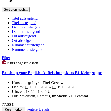
Sortieren nach...
Titel aufsteigend
Titel absteigend
Datum aufsteigend
Datum absteigend
Ort aufsteigend
Ort absteigend
Nummer aufsteigend
Nummer absteigend
Filter
Kurs abgeschlossen
Brush up your English! Auffrischungskurs B1 Kleingruppe
Kursleitung:
Ingrid Eitel-Greenwood
Datum:
Di.
03.03.2026 -
Di.
19.05.2026
Uhrzeit:
18:45 - 19:45 Uhr
Ort:
Zavelstein, Rathaus, Im Städtle 21, Lesesaal
77,00 €
weitere Details
Kurs merken