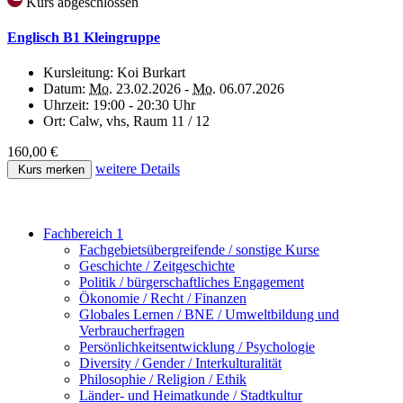
Kurs abgeschlossen
Englisch B1 Kleingruppe
Kursleitung:
Koi Burkart
Datum:
Mo.
23.02.2026 -
Mo.
06.07.2026
Uhrzeit:
19:00 - 20:30 Uhr
Ort:
Calw, vhs, Raum 11 / 12
160,00 €
weitere Details
Kurs merken
Fachbereich 1
Fachgebietsübergreifende / sonstige Kurse
Geschichte / Zeitgeschichte
Politik / bürgerschaftliches Engagement
Ökonomie / Recht / Finanzen
Globales Lernen / BNE / Umweltbildung und
Verbraucherfragen
Persönlichkeitsentwicklung / Psychologie
Diversity / Gender / Interkulturalität
Philosophie / Religion / Ethik
Länder- und Heimatkunde / Stadtkultur