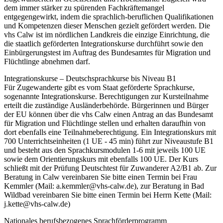
dem immer stärker zu spürenden Fachkräftemangel
entgegengewirkt, indem die sprachlich-beruflichen Qualifikationen
und Kompetenzen dieser Menschen gezielt gefördert werden. Die
vhs Calw ist im nördlichen Landkreis die einzige Einrichtung, die
die staatlich geförderten Integrationskurse durchführt sowie den
Einbürgerungstest im Auftrag des Bundesamtes für Migration und
Flüchtlinge abnehmen darf.
Integrationskurse – Deutschsprachkurse bis Niveau B1
Für Zugewanderte gibt es vom Staat geförderte Sprachkurse,
sogenannte Integrationskurse. Berechtigungen zur Kursteilnahme
erteilt die zuständige Ausländerbehörde. Bürgerinnen und Bürger
der EU können über die vhs Calw einen Antrag an das Bundesamt
für Migration und Flüchtlinge stellen und erhalten daraufhin von
dort ebenfalls eine Teilnahmeberechtigung. Ein Integrationskurs mit
700 Unterrichtseinheiten (1 UE - 45 min) führt zur Niveaustufe B1
und besteht aus den Sprachkursmodulen 1-6 mit jeweils 100 UE
sowie dem Orientierungskurs mit ebenfalls 100 UE. Der Kurs
schließt mit der Prüfung Deutschtest für Zuwanderer A2/B1 ab. Zur
Beratung in Calw vereinbaren Sie bitte einen Termin bei Frau
Kemmler (Mail: a.kemmler@vhs-calw.de), zur Beratung in Bad
Wildbad vereinbaren Sie bitte einen Termin bei Herrn Kette (Mail:
j.kette@vhs-calw.de)
Nationales berufsbezogenes Sprachförderprogramm