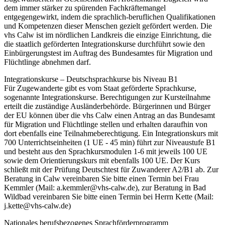
dem immer stärker zu spürenden Fachkräftemangel
entgegengewirkt, indem die sprachlich-beruflichen Qualifikationen
und Kompetenzen dieser Menschen gezielt gefördert werden. Die
vhs Calw ist im nördlichen Landkreis die einzige Einrichtung, die
die staatlich geförderten Integrationskurse durchführt sowie den
Einbürgerungstest im Auftrag des Bundesamtes für Migration und
Flüchtlinge abnehmen darf.
Integrationskurse – Deutschsprachkurse bis Niveau B1
Für Zugewanderte gibt es vom Staat geförderte Sprachkurse,
sogenannte Integrationskurse. Berechtigungen zur Kursteilnahme
erteilt die zuständige Ausländerbehörde. Bürgerinnen und Bürger
der EU können über die vhs Calw einen Antrag an das Bundesamt
für Migration und Flüchtlinge stellen und erhalten daraufhin von
dort ebenfalls eine Teilnahmeberechtigung. Ein Integrationskurs mit
700 Unterrichtseinheiten (1 UE - 45 min) führt zur Niveaustufe B1
und besteht aus den Sprachkursmodulen 1-6 mit jeweils 100 UE
sowie dem Orientierungskurs mit ebenfalls 100 UE. Der Kurs
schließt mit der Prüfung Deutschtest für Zuwanderer A2/B1 ab. Zur
Beratung in Calw vereinbaren Sie bitte einen Termin bei Frau
Kemmler (Mail: a.kemmler@vhs-calw.de), zur Beratung in Bad
Wildbad vereinbaren Sie bitte einen Termin bei Herrn Kette (Mail:
j.kette@vhs-calw.de)
Nationales berufsbezogenes Sprachförderprogramm