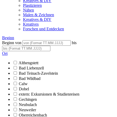
Kreatives & DIY
Plastizieren
Nähen
Malen & Zeichnen
Kreatives & DIY
Kreatives
Forschen und Entdecken
Beginn
Beginn von
bis
Ort
Althengstett
Bad Liebenzell
Bad Teinach-Zavelstein
Bad Wildbad
Calw
Dobel
extern: Exkursionen & Studienreisen
Gechingen
Neubulach
Neuweiler
Oberreichenbach