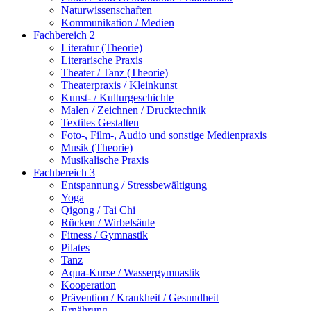
Naturwissenschaften
Kommunikation / Medien
Fachbereich 2
Literatur (Theorie)
Literarische Praxis
Theater / Tanz (Theorie)
Theaterpraxis / Kleinkunst
Kunst- / Kulturgeschichte
Malen / Zeichnen / Drucktechnik
Textiles Gestalten
Foto-, Film-, Audio und sonstige Medienpraxis
Musik (Theorie)
Musikalische Praxis
Fachbereich 3
Entspannung / Stressbewältigung
Yoga
Qigong / Tai Chi
Rücken / Wirbelsäule
Fitness / Gymnastik
Pilates
Tanz
Aqua-Kurse / Wassergymnastik
Kooperation
Prävention / Krankheit / Gesundheit
Ernährung