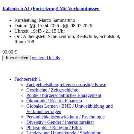
Italienisch A1 (Fortsetzung) Mit Vorkenntnissen
Kursleitung:
Marco Sammartino
Datum:
Mi.
15.04.2026 -
Mi.
08.07.2026
Uhrzeit:
19:45 - 21:15 Uhr
Ort:
Althengstett, Schulzentrum, Realschule, Schulstr. 9,
Raum 108
90,00 €
weitere Details
Kurs merken
Fachbereich 1
Fachgebietsübergreifende / sonstige Kurse
Geschichte / Zeitgeschichte
Politik / bürgerschaftliches Engagement
Ökonomie / Recht / Finanzen
Globales Lernen / BNE / Umweltbildung und
Verbraucherfragen
Persönlichkeitsentwicklung / Psychologie
Diversity / Gender / Interkulturalität
Philosophie / Religion / Ethik
Länder- und Heimatkunde / Stadtkultur