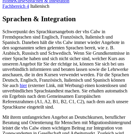
Home
Kurse
Sprachen & Integration
Fachbereich 4
Italienisch
Sprachen & Integration
Schwerpunkt des Sprachkursangebots der vhs Calw in
Fremdsprachen sind Englisch, Französisch, Italienisch und
Spanisch. Daneben hält die vhs Calw immer wieder Angebote in
den sogenannten selten gelernten Sprachen bereit, wie z. B.
Arabisch, Russisch und Schwedisch. Wenn Sie Grundkenntnisse in
einer Sprache haben und sich nicht sicher sind, welcher Kurs aus
unserem Angebot für Sie der richtige ist, können Sie sich bei uns
unverbindlich infor­mieren und beraten lassen sowie die Lehrwerke
anschauen, die in den Kursen verwendet werden. Für die Sprachen
Deutsch, Englisch, Französisch, Italienisch und Spanisch können
Sie auch
hier
(externer Link, mit Werbung) einen kostenlosen und
unverbindlichen Sprachstandtest machen. Sie erhalten automatisch
ein Ergebnis nach dem Gemeinsamen Europäischen
Referenzrahmen (A1, A2, B1, B2, C1, C2), nach dem auch unsere
Sprachkurse eingeteilt sind.
Mit ihrem umfangreichen Angebot an Deutschkursen, beruflicher
Beratung und Orientierung für Menschen mit Migrationshintergrund
leistet die vhs Calw einen wichtigen Beitrag zur Integration von
Zugewanderten in Gesellschaft und Arbeitsmarkt. Zugleich wird