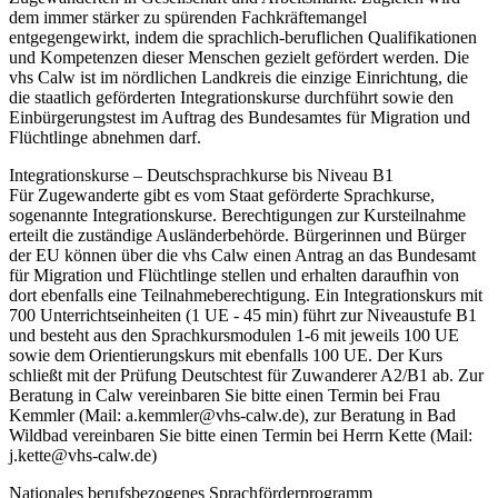
dem immer stärker zu spürenden Fachkräftemangel
entgegengewirkt, indem die sprachlich-beruflichen Qualifikationen
und Kompetenzen dieser Menschen gezielt gefördert werden. Die
vhs Calw ist im nördlichen Landkreis die einzige Einrichtung, die
die staatlich geförderten Integrationskurse durchführt sowie den
Einbürgerungstest im Auftrag des Bundesamtes für Migration und
Flüchtlinge abnehmen darf.
Integrationskurse – Deutschsprachkurse bis Niveau B1
Für Zugewanderte gibt es vom Staat geförderte Sprachkurse,
sogenannte Integrationskurse. Berechtigungen zur Kursteilnahme
erteilt die zuständige Ausländerbehörde. Bürgerinnen und Bürger
der EU können über die vhs Calw einen Antrag an das Bundesamt
für Migration und Flüchtlinge stellen und erhalten daraufhin von
dort ebenfalls eine Teilnahmeberechtigung. Ein Integrationskurs mit
700 Unterrichtseinheiten (1 UE - 45 min) führt zur Niveaustufe B1
und besteht aus den Sprachkursmodulen 1-6 mit jeweils 100 UE
sowie dem Orientierungskurs mit ebenfalls 100 UE. Der Kurs
schließt mit der Prüfung Deutschtest für Zuwanderer A2/B1 ab. Zur
Beratung in Calw vereinbaren Sie bitte einen Termin bei Frau
Kemmler (Mail: a.kemmler@vhs-calw.de), zur Beratung in Bad
Wildbad vereinbaren Sie bitte einen Termin bei Herrn Kette (Mail:
j.kette@vhs-calw.de)
Nationales berufsbezogenes Sprachförderprogramm