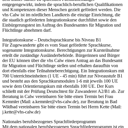
entgegengewirkt, indem die sprachlich-beruflichen Qualifikationen
und Kompetenzen dieser Menschen gezielt gefördert werden. Die
vhs Calw ist im nördlichen Landkreis die einzige Einrichtung, die
die staatlich geförderten Integrationskurse durchführt sowie den
Einbürgerungstest im Auftrag des Bundesamtes für Migration und
Flüchtlinge abnehmen darf.
Integrationskurse – Deutschsprachkurse bis Niveau B1
Für Zugewanderte gibt es vom Staat geförderte Sprachkurse,
sogenannte Integrationskurse. Berechtigungen zur Kursteilnahme
erteilt die zuständige Ausländerbehörde. Bürgerinnen und Bürger
der EU können über die vhs Calw einen Antrag an das Bundesamt
für Migration und Flüchtlinge stellen und erhalten daraufhin von
dort ebenfalls eine Teilnahmeberechtigung. Ein Integrationskurs mit
700 Unterrichtseinheiten (1 UE - 45 min) führt zur Niveaustufe B1
und besteht aus den Sprachkursmodulen 1-6 mit jeweils 100 UE
sowie dem Orientierungskurs mit ebenfalls 100 UE. Der Kurs
schließt mit der Prüfung Deutschtest für Zuwanderer A2/B1 ab. Zur
Beratung in Calw vereinbaren Sie bitte einen Termin bei Frau
Kemmler (Mail: a.kemmler@vhs-calw.de), zur Beratung in Bad
Wildbad vereinbaren Sie bitte einen Termin bei Herrn Kette (Mail:
j.kette@vhs-calw.de)
Nationales berufsbezogenes Sprachförderprogramm
Mit dem nationalen berufsbezogenen Sprachförderprogramm ist ein