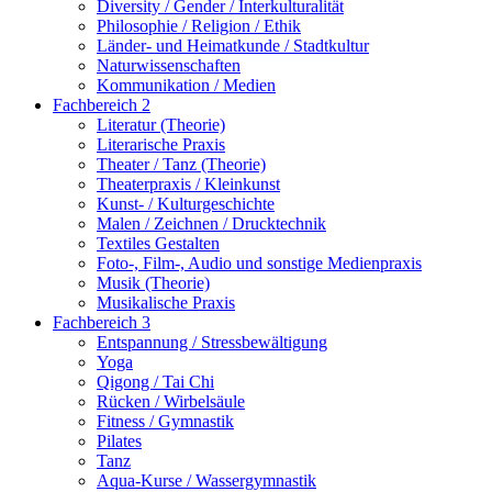
Diversity / Gender / Interkulturalität
Philosophie / Religion / Ethik
Länder- und Heimatkunde / Stadtkultur
Naturwissenschaften
Kommunikation / Medien
Fachbereich 2
Literatur (Theorie)
Literarische Praxis
Theater / Tanz (Theorie)
Theaterpraxis / Kleinkunst
Kunst- / Kulturgeschichte
Malen / Zeichnen / Drucktechnik
Textiles Gestalten
Foto-, Film-, Audio und sonstige Medienpraxis
Musik (Theorie)
Musikalische Praxis
Fachbereich 3
Entspannung / Stressbewältigung
Yoga
Qigong / Tai Chi
Rücken / Wirbelsäule
Fitness / Gymnastik
Pilates
Tanz
Aqua-Kurse / Wassergymnastik