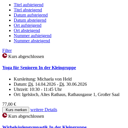
Titel aufsteigend
Titel absteigend
Datum aufsteigend
Datum absteigend
Ort aufsteigend
Ort absteigend
Nummer aufsteigend
Nummer absteigend
Filter
Kurs abgeschlossen
Yoga für Senioren In der Kleingruppe
Kursleitung:
Michaela von Held
Datum:
Di.
14.04.2026 -
Di.
30.06.2026
Uhrzeit:
10:30 - 11:45 Uhr
Ort:
Igelsloch, Altes Rathaus, Rathausgasse 1, Großer Saal
77,00 €
weitere Details
Kurs merken
Kurs abgeschlossen
Wirbelsäulengymnastik In der Kleingruppe