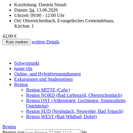
Kursleitung:
Daniela Straub
Datum:
Sa.
13.06.2026
Uhrzeit:
09:00 - 12:00 Uhr
Ort:
Oberreichenbach, Evangelisches Gemeindehaus,
Kirchstr. 1
42,00 €
weitere Details
Kurs merken
Schwerpunkt
junge vhs
Online- und Hybridveranstaltungen
Exkursionen und Studienreisen
Region
Region MITTE (Calw)
Region NORD (Bad Liebenzell, Oberreichenbach)
Region OST (Althengstett, Gechingen, Simmozheim,
Ostelsheim)
Region SÜD (Neubulach, Neuweiler, Bad Teinach)
Region WEST (Bad Wildbad, Dobel)
Beginn
Beginn von
bis