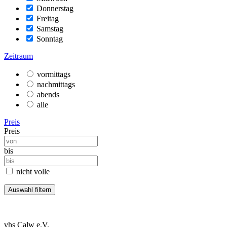
Donnerstag
Freitag
Samstag
Sonntag
Zeitraum
vormittags
nachmittags
abends
alle
Preis
Preis
bis
nicht volle
vhs Calw e.V.