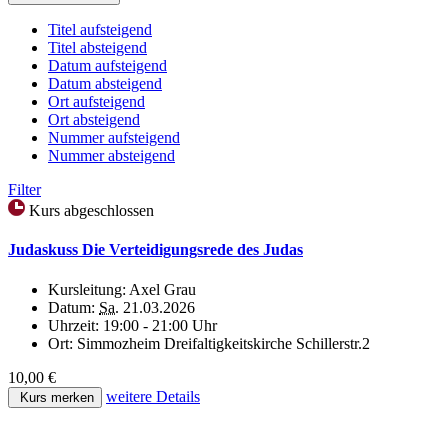
Titel aufsteigend
Titel absteigend
Datum aufsteigend
Datum absteigend
Ort aufsteigend
Ort absteigend
Nummer aufsteigend
Nummer absteigend
Filter
Kurs abgeschlossen
Judaskuss Die Verteidigungsrede des Judas
Kursleitung:
Axel Grau
Datum:
Sa.
21.03.2026
Uhrzeit:
19:00 - 21:00 Uhr
Ort:
Simmozheim Dreifaltigkeitskirche Schillerstr.2
10,00 €
weitere Details
Kurs merken