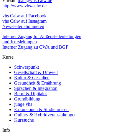
E-Mail:
mail@vhs-calw.de
http://www.vhs-calw.de
vhs Calw auf Facebook
vhs Calw auf Instagram
Newsletter abonnieren
Interner Zugang für Außenstellenleitungen
und Kursleitungen
Interner Zugang zu CWA und BGF
Kurse
Schwerpunkt
Gesellschaft & Umwelt
Kultur & Gestalten
Gesundheit & Ernährung
Sprachen & Integration
Beruf & Digitales
Grundbildung
junge vhs
Exkursionen & Studienreisen
Online- & Hybridveranstaltungen
Kurssuche
Info