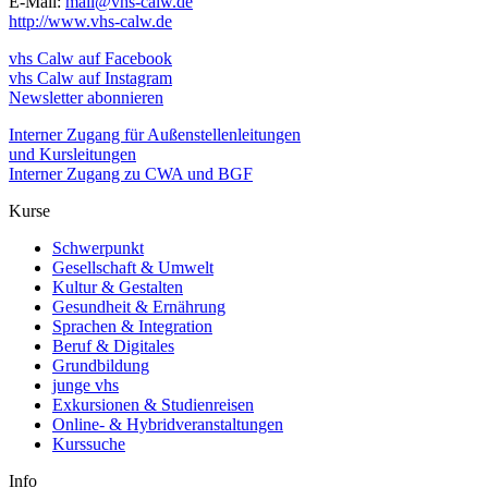
E-Mail:
mail@vhs-calw.de
http://www.vhs-calw.de
vhs Calw auf Facebook
vhs Calw auf Instagram
Newsletter abonnieren
Interner Zugang für Außenstellenleitungen
und Kursleitungen
Interner Zugang zu CWA und BGF
Kurse
Schwerpunkt
Gesellschaft & Umwelt
Kultur & Gestalten
Gesundheit & Ernährung
Sprachen & Integration
Beruf & Digitales
Grundbildung
junge vhs
Exkursionen & Studienreisen
Online- & Hybridveranstaltungen
Kurssuche
Info