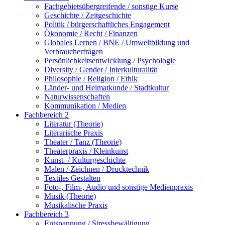
Fachgebietsübergreifende / sonstige Kurse
Geschichte / Zeitgeschichte
Politik / bürgerschaftliches Engagement
Ökonomie / Recht / Finanzen
Globales Lernen / BNE / Umweltbildung und
Verbraucherfragen
Persönlichkeitsentwicklung / Psychologie
Diversity / Gender / Interkulturalität
Philosophie / Religion / Ethik
Länder- und Heimatkunde / Stadtkultur
Naturwissenschaften
Kommunikation / Medien
Fachbereich 2
Literatur (Theorie)
Literarische Praxis
Theater / Tanz (Theorie)
Theaterpraxis / Kleinkunst
Kunst- / Kulturgeschichte
Malen / Zeichnen / Drucktechnik
Textiles Gestalten
Foto-, Film-, Audio und sonstige Medienpraxis
Musik (Theorie)
Musikalische Praxis
Fachbereich 3
Entspannung / Stressbewältigung