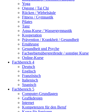
Yoga
Qigong / Tai Chi
Rücken / Wirbelsäule
Fitness / Gymnastik
Pilates
Tanz
Aqua-Kurse / Wassergymnastik
Kooperation
Prävention / Krankheit / Gesundheit
Ernährung
Gesundheit und Psyche
Fachgebietsübergreifende / sonstige Kurse
Online-Kurse
Fachbereich 4
Deutsch
Englisch
Französisch
Italienisch
Spanisch
Fachbereich 5
Computer-Grundlagen
Grafikdesign
Internet
Kompetenzen für den Beruf
Kurse für Senioren