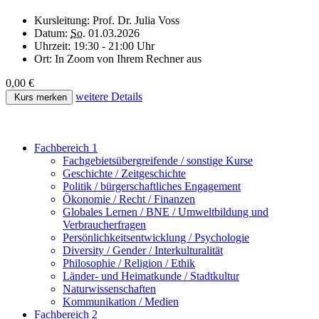
Kursleitung:
Prof. Dr. Julia Voss
Datum:
So.
01.03.2026
Uhrzeit:
19:30 - 21:00 Uhr
Ort:
In Zoom von Ihrem Rechner aus
0,00 €
weitere Details
Kurs merken
Fachbereich 1
Fachgebietsübergreifende / sonstige Kurse
Geschichte / Zeitgeschichte
Politik / bürgerschaftliches Engagement
Ökonomie / Recht / Finanzen
Globales Lernen / BNE / Umweltbildung und
Verbraucherfragen
Persönlichkeitsentwicklung / Psychologie
Diversity / Gender / Interkulturalität
Philosophie / Religion / Ethik
Länder- und Heimatkunde / Stadtkultur
Naturwissenschaften
Kommunikation / Medien
Fachbereich 2