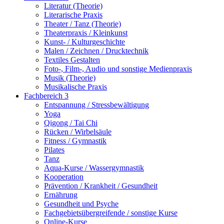
Literatur (Theorie)
Literarische Praxis
Theater / Tanz (Theorie)
Theaterpraxis / Kleinkunst
Kunst- / Kulturgeschichte
Malen / Zeichnen / Drucktechnik
Textiles Gestalten
Foto-, Film-, Audio und sonstige Medienpraxis
Musik (Theorie)
Musikalische Praxis
Fachbereich 3
Entspannung / Stressbewältigung
Yoga
Qigong / Tai Chi
Rücken / Wirbelsäule
Fitness / Gymnastik
Pilates
Tanz
Aqua-Kurse / Wassergymnastik
Kooperation
Prävention / Krankheit / Gesundheit
Ernährung
Gesundheit und Psyche
Fachgebietsübergreifende / sonstige Kurse
Online-Kurse