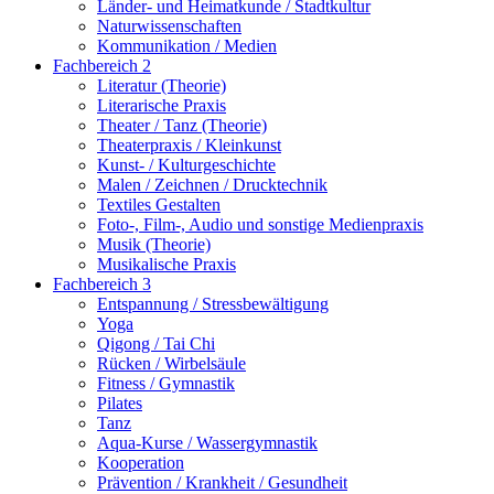
Länder- und Heimatkunde / Stadtkultur
Naturwissenschaften
Kommunikation / Medien
Fachbereich 2
Literatur (Theorie)
Literarische Praxis
Theater / Tanz (Theorie)
Theaterpraxis / Kleinkunst
Kunst- / Kulturgeschichte
Malen / Zeichnen / Drucktechnik
Textiles Gestalten
Foto-, Film-, Audio und sonstige Medienpraxis
Musik (Theorie)
Musikalische Praxis
Fachbereich 3
Entspannung / Stressbewältigung
Yoga
Qigong / Tai Chi
Rücken / Wirbelsäule
Fitness / Gymnastik
Pilates
Tanz
Aqua-Kurse / Wassergymnastik
Kooperation
Prävention / Krankheit / Gesundheit