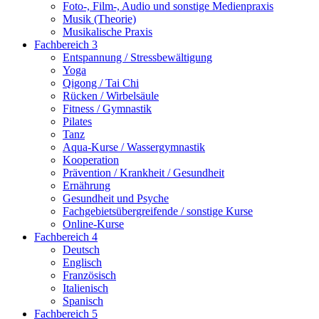
Foto-, Film-, Audio und sonstige Medienpraxis
Musik (Theorie)
Musikalische Praxis
Fachbereich 3
Entspannung / Stressbewältigung
Yoga
Qigong / Tai Chi
Rücken / Wirbelsäule
Fitness / Gymnastik
Pilates
Tanz
Aqua-Kurse / Wassergymnastik
Kooperation
Prävention / Krankheit / Gesundheit
Ernährung
Gesundheit und Psyche
Fachgebietsübergreifende / sonstige Kurse
Online-Kurse
Fachbereich 4
Deutsch
Englisch
Französisch
Italienisch
Spanisch
Fachbereich 5