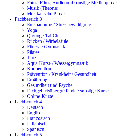
Foto-, Film-, Audio und sonstige Medienpraxis
Musik (Theorie)
Musikalische Praxis
Fachbereich 3
Entspannung / Stressbewältigung
Yoga
Qigong / Tai Chi
Rücken / Wirbelsäule
Fitness / Gymnastik
Pilates
Tanz
Aqua-Kurse / Wassergymnastik
Kooperation
Prävention / Krankheit / Gesundheit
Ernährung
Gesundheit und Psyche
Fachgebietsübergreifende / sonstige Kurse
Online-Kurse
Fachbereich 4
Deutsch
Englisch
Französisch
Italienisch
Spanisch
Fachbereich 5