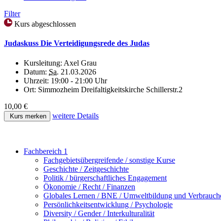
Filter
Kurs abgeschlossen
Judaskuss Die Verteidigungsrede des Judas
Kursleitung:
Axel Grau
Datum:
Sa.
21.03.2026
Uhrzeit:
19:00 - 21:00 Uhr
Ort:
Simmozheim Dreifaltigkeitskirche Schillerstr.2
10,00 €
weitere Details
Kurs merken
Fachbereich 1
Fachgebietsübergreifende / sonstige Kurse
Geschichte / Zeitgeschichte
Politik / bürgerschaftliches Engagement
Ökonomie / Recht / Finanzen
Globales Lernen / BNE / Umweltbildung und Verbrauch
Persönlichkeitsentwicklung / Psychologie
Diversity / Gender / Interkulturalität