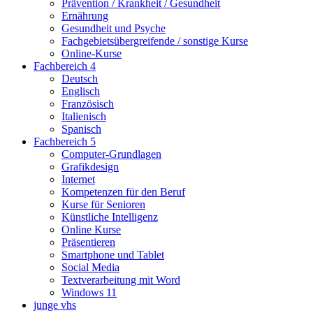
Prävention / Krankheit / Gesundheit
Ernährung
Gesundheit und Psyche
Fachgebietsübergreifende / sonstige Kurse
Online-Kurse
Fachbereich 4
Deutsch
Englisch
Französisch
Italienisch
Spanisch
Fachbereich 5
Computer-Grundlagen
Grafikdesign
Internet
Kompetenzen für den Beruf
Kurse für Senioren
Künstliche Intelligenz
Online Kurse
Präsentieren
Smartphone und Tablet
Social Media
Textverarbeitung mit Word
Windows 11
junge vhs