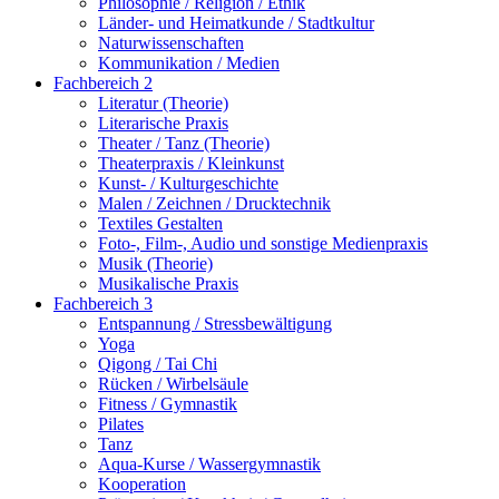
Philosophie / Religion / Ethik
Länder- und Heimatkunde / Stadtkultur
Naturwissenschaften
Kommunikation / Medien
Fachbereich 2
Literatur (Theorie)
Literarische Praxis
Theater / Tanz (Theorie)
Theaterpraxis / Kleinkunst
Kunst- / Kulturgeschichte
Malen / Zeichnen / Drucktechnik
Textiles Gestalten
Foto-, Film-, Audio und sonstige Medienpraxis
Musik (Theorie)
Musikalische Praxis
Fachbereich 3
Entspannung / Stressbewältigung
Yoga
Qigong / Tai Chi
Rücken / Wirbelsäule
Fitness / Gymnastik
Pilates
Tanz
Aqua-Kurse / Wassergymnastik
Kooperation