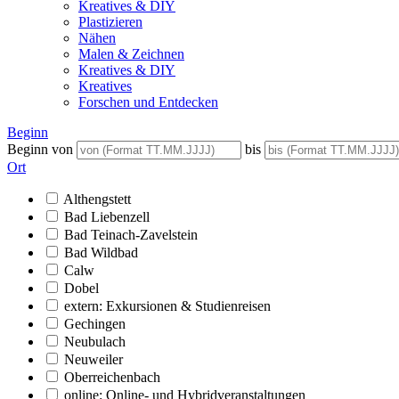
Kreatives & DIY
Plastizieren
Nähen
Malen & Zeichnen
Kreatives & DIY
Kreatives
Forschen und Entdecken
Beginn
Beginn von
bis
Ort
Althengstett
Bad Liebenzell
Bad Teinach-Zavelstein
Bad Wildbad
Calw
Dobel
extern: Exkursionen & Studienreisen
Gechingen
Neubulach
Neuweiler
Oberreichenbach
online: Online- und Hybridveranstaltungen