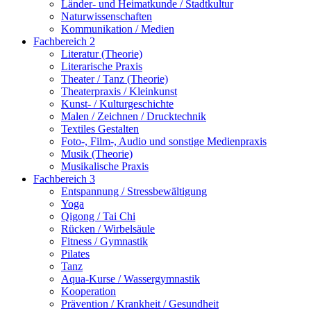
Länder- und Heimatkunde / Stadtkultur
Naturwissenschaften
Kommunikation / Medien
Fachbereich 2
Literatur (Theorie)
Literarische Praxis
Theater / Tanz (Theorie)
Theaterpraxis / Kleinkunst
Kunst- / Kulturgeschichte
Malen / Zeichnen / Drucktechnik
Textiles Gestalten
Foto-, Film-, Audio und sonstige Medienpraxis
Musik (Theorie)
Musikalische Praxis
Fachbereich 3
Entspannung / Stressbewältigung
Yoga
Qigong / Tai Chi
Rücken / Wirbelsäule
Fitness / Gymnastik
Pilates
Tanz
Aqua-Kurse / Wassergymnastik
Kooperation
Prävention / Krankheit / Gesundheit