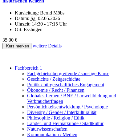
historischen Kellern
Kursleitung:
Bernd Möbs
Datum:
Sa.
02.05.2026
Uhrzeit:
14:30 - 17:15 Uhr
Ort:
Esslingen
35,00 €
weitere Details
Kurs merken
Fachbereich 1
Fachgebietsübergreifende / sonstige Kurse
Geschichte / Zeitgeschichte
Politik / bürgerschaftliches Engagement
Ökonomie / Recht / Finanzen
Globales Lernen / BNE / Umweltbildung und
Verbraucherfragen
Persönlichkeitsentwicklung / Psychologie
Diversity / Gender / Interkulturalität
Philosophie / Religion / Ethik
Länder- und Heimatkunde / Stadtkultur
Naturwissenschaften
Kommunikation / Medien