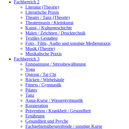
Fachbereich 2
Literatur (Theorie)
Literarische Praxis
Theater / Tanz (Theorie)
Theaterpraxis / Kleinkunst
Kunst- / Kulturgeschichte
Malen / Zeichnen / Drucktechnik
Textiles Gestalten
Foto-, Film-, Audio und sonstige Medienpraxis
Musik (Theorie)
Musikalische Praxis
Fachbereich 3
Entspannung / Stressbewältigung
Yoga
Qigong / Tai Chi
Rücken / Wirbelsäule
Fitness / Gymnastik
Pilates
Tanz
Aqua-Kurse / Wassergymnastik
Kooperation
Prävention / Krankheit / Gesundheit
Ernährung
Gesundheit und Psyche
Fachgebietsübergreifende / sonstige Kurse