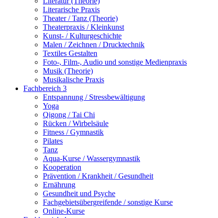
Literatur (Theorie)
Literarische Praxis
Theater / Tanz (Theorie)
Theaterpraxis / Kleinkunst
Kunst- / Kulturgeschichte
Malen / Zeichnen / Drucktechnik
Textiles Gestalten
Foto-, Film-, Audio und sonstige Medienpraxis
Musik (Theorie)
Musikalische Praxis
Fachbereich 3
Entspannung / Stressbewältigung
Yoga
Qigong / Tai Chi
Rücken / Wirbelsäule
Fitness / Gymnastik
Pilates
Tanz
Aqua-Kurse / Wassergymnastik
Kooperation
Prävention / Krankheit / Gesundheit
Ernährung
Gesundheit und Psyche
Fachgebietsübergreifende / sonstige Kurse
Online-Kurse