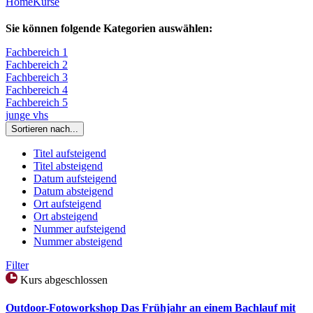
Home
Kurse
Sie können folgende Kategorien auswählen:
Fachbereich 1
Fachbereich 2
Fachbereich 3
Fachbereich 4
Fachbereich 5
junge vhs
Sortieren nach...
Titel aufsteigend
Titel absteigend
Datum aufsteigend
Datum absteigend
Ort aufsteigend
Ort absteigend
Nummer aufsteigend
Nummer absteigend
Filter
Kurs abgeschlossen
Outdoor-Fotoworkshop Das Frühjahr an einem Bachlauf mit