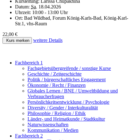
Kursleitung:
Larissa Chupakhina
Datum:
Sa.
18.04.2026
Uhrzeit:
10:00 - 13:00 Uhr
Ort:
Bad Wildbad, Forum König-Karls-Bad, König-Karl-
Str.1, vhs-Raum
22,00 €
weitere Details
Kurs merken
Fachbereich 1
Fachgebietsübergreifende / sonstige Kurse
Geschichte / Zeitgeschichte
Politik / bürgerschaftliches Engagement
Ökonomie / Recht / Finanzen
Globales Lernen / BNE / Umweltbildung und
Verbraucherfragen
Persönlichkeitsentwicklung / Psychologie
Diversity / Gender / Interkulturalität
Philosophie / Religion / Ethik
Länder- und Heimatkunde / Stadtkultur
Naturwissenschaften
Kommunikation / Medien
Fachbereich 2