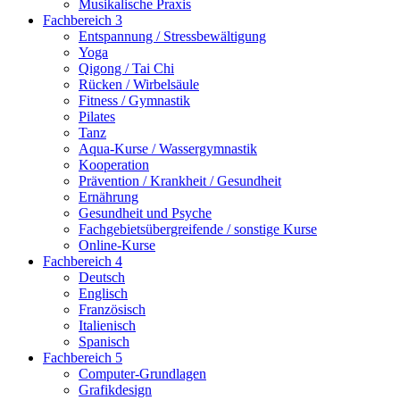
Musikalische Praxis
Fachbereich 3
Entspannung / Stressbewältigung
Yoga
Qigong / Tai Chi
Rücken / Wirbelsäule
Fitness / Gymnastik
Pilates
Tanz
Aqua-Kurse / Wassergymnastik
Kooperation
Prävention / Krankheit / Gesundheit
Ernährung
Gesundheit und Psyche
Fachgebietsübergreifende / sonstige Kurse
Online-Kurse
Fachbereich 4
Deutsch
Englisch
Französisch
Italienisch
Spanisch
Fachbereich 5
Computer-Grundlagen
Grafikdesign