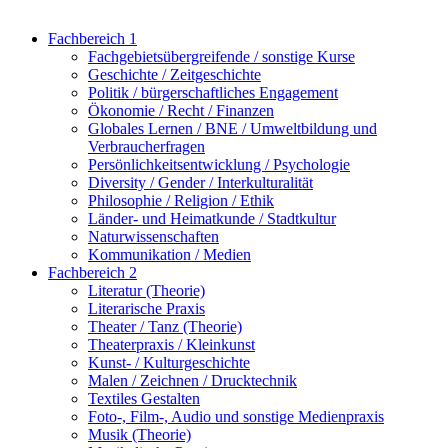
Fachbereich 1
Fachgebietsübergreifende / sonstige Kurse
Geschichte / Zeitgeschichte
Politik / bürgerschaftliches Engagement
Ökonomie / Recht / Finanzen
Globales Lernen / BNE / Umweltbildung und
Verbraucherfragen
Persönlichkeitsentwicklung / Psychologie
Diversity / Gender / Interkulturalität
Philosophie / Religion / Ethik
Länder- und Heimatkunde / Stadtkultur
Naturwissenschaften
Kommunikation / Medien
Fachbereich 2
Literatur (Theorie)
Literarische Praxis
Theater / Tanz (Theorie)
Theaterpraxis / Kleinkunst
Kunst- / Kulturgeschichte
Malen / Zeichnen / Drucktechnik
Textiles Gestalten
Foto-, Film-, Audio und sonstige Medienpraxis
Musik (Theorie)