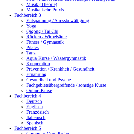
Musik (Theorie)
Musikalische Praxis
Fachbereich 3
Entspannung / Stressbewältigung
Yoga
Qigong / Tai Chi
Rücken / Wirbelsäule
Fitness / Gymnastik
Pilates
Tanz
Aqua-Kurse / Wassergymnastik
Kooperation
Prävention / Krankheit / Gesundheit
Ernährung
Gesundheit und Psyche
Fachgebietsübergreifende / sonstige Kurse
Online-Kurse
Fachbereich 4
Deutsch
Englisch
Französisch
Italienisch
Spanisch
Fachbereich 5
Computer-Grundlagen