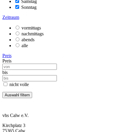
Samstag
Sonntag
Zeitraum
vormittags
nachmittags
abends
alle
Preis
Preis
bis
nicht volle
vhs Calw e.V.
Kirchplatz 3
75365 Calw