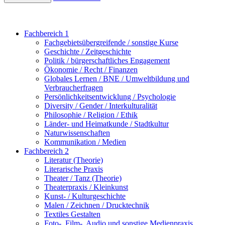
Fachbereich 1
Fachgebietsübergreifende / sonstige Kurse
Geschichte / Zeitgeschichte
Politik / bürgerschaftliches Engagement
Ökonomie / Recht / Finanzen
Globales Lernen / BNE / Umweltbildung und
Verbraucherfragen
Persönlichkeitsentwicklung / Psychologie
Diversity / Gender / Interkulturalität
Philosophie / Religion / Ethik
Länder- und Heimatkunde / Stadtkultur
Naturwissenschaften
Kommunikation / Medien
Fachbereich 2
Literatur (Theorie)
Literarische Praxis
Theater / Tanz (Theorie)
Theaterpraxis / Kleinkunst
Kunst- / Kulturgeschichte
Malen / Zeichnen / Drucktechnik
Textiles Gestalten
Foto-, Film-, Audio und sonstige Medienpraxis