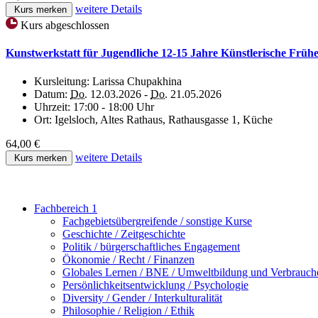
weitere Details
Kurs merken
Kurs abgeschlossen
Kunstwerkstatt für Jugendliche 12-15 Jahre Künstlerische Frühe
Kursleitung:
Larissa Chupakhina
Datum:
Do.
12.03.2026 -
Do.
21.05.2026
Uhrzeit:
17:00 - 18:00 Uhr
Ort:
Igelsloch, Altes Rathaus, Rathausgasse 1, Küche
64,00 €
weitere Details
Kurs merken
Fachbereich 1
Fachgebietsübergreifende / sonstige Kurse
Geschichte / Zeitgeschichte
Politik / bürgerschaftliches Engagement
Ökonomie / Recht / Finanzen
Globales Lernen / BNE / Umweltbildung und Verbrauch
Persönlichkeitsentwicklung / Psychologie
Diversity / Gender / Interkulturalität
Philosophie / Religion / Ethik