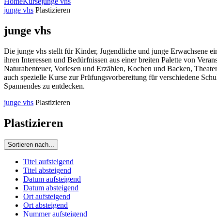
Home
Kurse
junge vhs
junge vhs
Plastizieren
junge vhs
Die junge vhs stellt für Kinder, Jugendliche und junge Erwachsene e
ihren Interessen und Bedürfnissen aus einer breiten Palette von Ve
Naturabenteuer, Vorlesen und Erzählen, Kochen und Backen, Theaters
auch spezielle Kurse zur Prüfungsvorbereitung für verschiedene Schu
Spannendes zu entdecken.
junge vhs
Plastizieren
Plastizieren
Sortieren nach...
Titel aufsteigend
Titel absteigend
Datum aufsteigend
Datum absteigend
Ort aufsteigend
Ort absteigend
Nummer aufsteigend