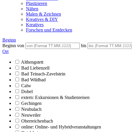
Plastizieren
Nähen
Malen & Zeichnen
Kreatives & DIY
Kreatives
Forschen und Entdecken
Beginn
Beginn von
bis
Ort
Althengstett
Bad Liebenzell
Bad Teinach-Zavelstein
Bad Wildbad
Calw
Dobel
extern: Exkursionen & Studienreisen
Gechingen
Neubulach
Neuweiler
Oberreichenbach
online: Online- und Hybridveranstaltungen