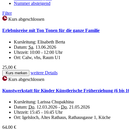
Nummer absteigend
Filter
Kurs abgeschlossen
Erlebnisreise mit Ton Tonen für die ganze Familie
Kursleitung:
Elisabeth Berta
Datum:
Sa.
13.06.2026
Uhrzeit:
10:00 - 12:00 Uhr
Ort:
Calw, vhs, Raum U1
25,00 €
weitere Details
Kurs merken
Kurs abgeschlossen
Kunstwerkstatt für Kinder Künstlerische Früherziehung (6 bis 1
Kursleitung:
Larissa Chupakhina
Datum:
Do.
12.03.2026 -
Do.
21.05.2026
Uhrzeit:
15:45 - 16:45 Uhr
Ort:
Igelsloch, Altes Rathaus, Rathausgasse 1, Küche
64,00 €