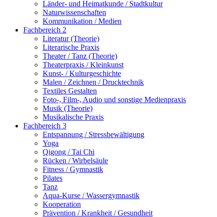
Länder- und Heimatkunde / Stadtkultur
Naturwissenschaften
Kommunikation / Medien
Fachbereich 2
Literatur (Theorie)
Literarische Praxis
Theater / Tanz (Theorie)
Theaterpraxis / Kleinkunst
Kunst- / Kulturgeschichte
Malen / Zeichnen / Drucktechnik
Textiles Gestalten
Foto-, Film-, Audio und sonstige Medienpraxis
Musik (Theorie)
Musikalische Praxis
Fachbereich 3
Entspannung / Stressbewältigung
Yoga
Qigong / Tai Chi
Rücken / Wirbelsäule
Fitness / Gymnastik
Pilates
Tanz
Aqua-Kurse / Wassergymnastik
Kooperation
Prävention / Krankheit / Gesundheit