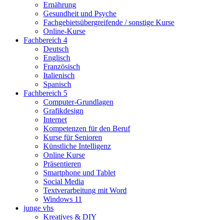
Ernährung
Gesundheit und Psyche
Fachgebietsübergreifende / sonstige Kurse
Online-Kurse
Fachbereich 4
Deutsch
Englisch
Französisch
Italienisch
Spanisch
Fachbereich 5
Computer-Grundlagen
Grafikdesign
Internet
Kompetenzen für den Beruf
Kurse für Senioren
Künstliche Intelligenz
Online Kurse
Präsentieren
Smartphone und Tablet
Social Media
Textverarbeitung mit Word
Windows 11
junge vhs
Kreatives & DIY